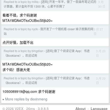
Replied to a topic by milks
[送码] 开发一年半，做了一款画布笔记式的
3 月
›
30 日
计算器，累计盈利不到 1300 块，心累不折腾了
看着不错，求个码谢谢
MTA1MDA4OTkxOUBxcS5jb20=
Replied to a topic by nyck
我开发了一个随机看 coser 妹子图集的网
3 月 27
›
日
站
点开好慢，加载不出
Replied to a topic by bingdian
[送码] 做了个阅读记录 App：书途
3 月 20
›
日
（Booklane），欢迎试用
MTA1MDA4OTkxOUBxcS5jb20=
求个码！感谢大佬
Replied to a topic by bingdian
[送码] 做了个阅读记录 App：书途
3 月 20
›
日
（Booklane），欢迎试用
1050089919@qq.com
求个码谢谢
More replies by dexinmeng
»
© 2026 V2EX · 26ms · 3.9.8.5
About
·
Language