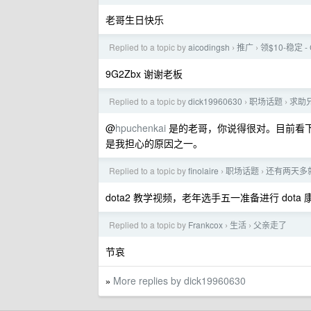
老哥生日快乐
Replied to a topic by
aicodingsh
推广
领$10-稳定 -
›
›
9G2Zbx 谢谢老板
Replied to a topic by
dick19960630
职场话题
求助
›
›
@
hpuchenkai
是的老哥，你说得很对。目前看
是我担心的原因之一。
Replied to a topic by
finolaire
职场话题
还有两天多
›
›
dota2 教学视频，老年选手五一准备进行 dota
Replied to a topic by
Frankcox
生活
父亲走了
›
›
节哀
More replies by dick19960630
»