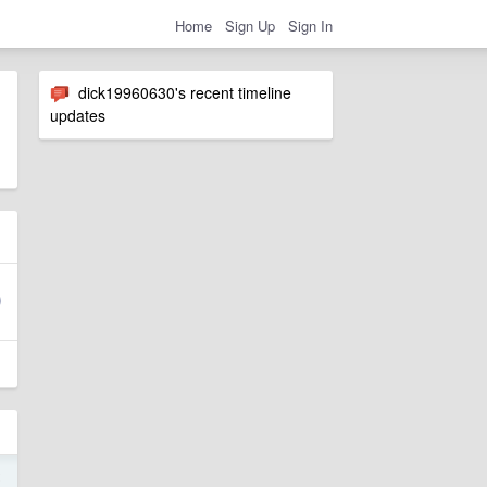
Home
Sign Up
Sign In
dick19960630's recent timeline
updates
2