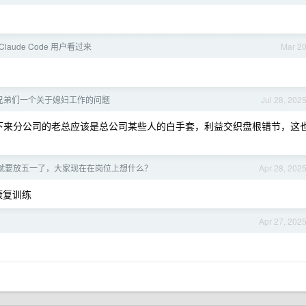
 Claude Code 用户看过来
Mar 2
兄弟们一个关于媳妇工作的问题
Jul 28, 202
下来分公司的老总应该是总公司某些人的白手套，利益交织盘根错节，这
就要放五一了，大家现在在岗位上想什么？
Apr 28, 202
 康复训练
Apr 27, 202