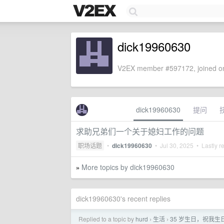
dick19960630
V2EX member #597172, joined on
dick19960630
提问
求助兄弟们一个关于媳妇工作的问题
职场话题
•
dick19960630
•
Jul 30, 2025
• Lastly r
More topics by dick19960630
»
dick19960630's recent replies
Replied to a topic by
hurd
生活
35 岁生日，祝我生
›
›