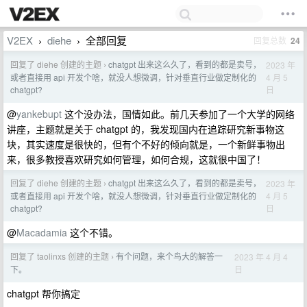
V2EX
diehe
全部回复
回复总数
24
›
›
回复了 diehe 创建的主题
chatgpt 出来这么久了，看到的都是卖号，
2023 年
›
4 月 5
或者直接用 api 开发个啥，就没人想微调，针对垂直行业做定制化的
日
chatgpt?
@
yankebupt
这个没办法，国情如此。前几天参加了一个大学的网络
讲座，主题就是关于 chatgpt 的，我发现国内在追踪研究新事物这
块，其实速度是很快的，但有个不好的倾向就是，一个新鲜事物出
来，很多教授喜欢研究如何管理，如何合规，这就很中国了！
回复了 diehe 创建的主题
chatgpt 出来这么久了，看到的都是卖号，
2023 年
›
4 月 5
或者直接用 api 开发个啥，就没人想微调，针对垂直行业做定制化的
日
chatgpt?
@
Macadamia
这个不错。
回复了 taolinxs 创建的主题
有个问题，来个鸟大的解答一
2023 年 4 月 4
›
日
下。
chatgpt 帮你搞定