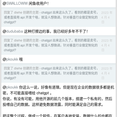
@
SWALLOWW
闲鱼收用户！
回复了 diehe 创建的主题
chatgpt 出来这么久了，看到的都是卖号，
2023 年
›
4 月 4
或者直接用 api 开发个啥，就没人想微调，针对垂直行业做定制化的
日
chatgpt?
@
dudubaba
这种打擦边的事，我已经好多年不干了！
回复了 diehe 创建的主题
chatgpt 出来这么久了，看到的都是卖号，
2023 年
›
4 月 4
或者直接用 api 开发个啥，就没人想微调，针对垂直行业做定制化的
日
chatgpt?
@
pkoukk
哦
回复了 diehe 创建的主题
chatgpt 出来这么久了，看到的都是卖号，
2023 年
›
4 月 4
或者直接用 api 开发个啥，就没人想微调，针对垂直行业做定制化的
日
chatgpt?
@
pkoukk
你这么一说，好像有道理。但是现在企业的数据很多都是机
密，不可能直接喂给 chatgpt 。
你说，有没有可能，用他开源的前几个版本，搭建一个私有的，然后
投喂自己的数据。这样避免数据泄露，同时能满足自己的需求。
把这整个过程，做成一个软件，在客户本地安装，数据什么的也都在