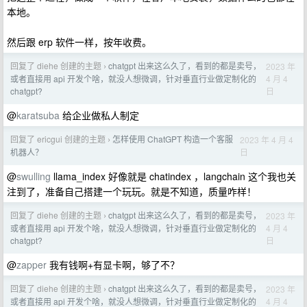
本地。
然后跟 erp 软件一样，按年收费。
回复了 diehe 创建的主题
chatgpt 出来这么久了，看到的都是卖号，
2023 年
›
4 月 4
或者直接用 api 开发个啥，就没人想微调，针对垂直行业做定制化的
日
chatgpt?
@
karatsuba
给企业做私人制定
回复了 ericgui 创建的主题
怎样使用 ChatGPT 构造一个客服
2023 年 4 月 4
›
日
机器人？
@
swulling
llama_index 好像就是 chatindex ，langchain 这个我也关
注到了，准备自己搭建一个玩玩。就是不知道，质量咋样！
回复了 diehe 创建的主题
chatgpt 出来这么久了，看到的都是卖号，
2023 年
›
4 月 4
或者直接用 api 开发个啥，就没人想微调，针对垂直行业做定制化的
日
chatgpt?
@
zapper
我有钱啊+有显卡啊，够了不？
回复了 diehe 创建的主题
chatgpt 出来这么久了，看到的都是卖号，
2023 年
›
4 月 4
或者直接用 api 开发个啥，就没人想微调，针对垂直行业做定制化的