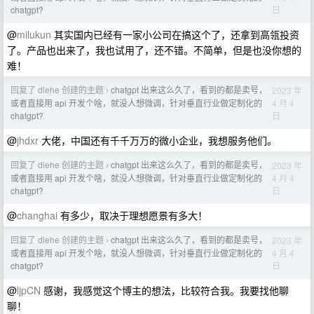
日
chatgpt?
@
milukun
其实国内已经有一家小公司在搞这个了，还拿到高瓴投资
了。产品也出来了，我也试用了，还不错。不简单，但是也没你想的
难！
回复了 diehe 创建的主题
chatgpt 出来这么久了，看到的都是卖号，
2023 年
›
4 月 4
或者直接用 api 开发个啥，就没人想微调，针对垂直行业做定制化的
日
chatgpt?
@
jhdxr
大佬，中国还有千千万万的微小企业，我想服务他们。
回复了 diehe 创建的主题
chatgpt 出来这么久了，看到的都是卖号，
2023 年
›
4 月 4
或者直接用 api 开发个啥，就没人想微调，针对垂直行业做定制化的
日
chatgpt?
@
changhai
有多少，取决于理想愿景有多大！
回复了 diehe 创建的主题
chatgpt 出来这么久了，看到的都是卖号，
2023 年
›
4 月 4
或者直接用 api 开发个啥，就没人想微调，针对垂直行业做定制化的
日
chatgpt?
@
ljpCN
感谢，我感觉这个博主的想法，比较符合我。我要找他聊
聊！