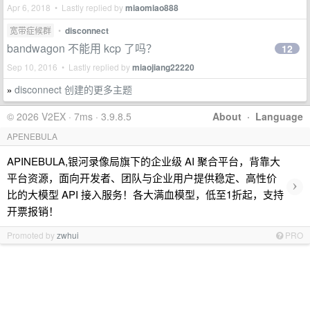
Apr 6, 2018 • Lastly replied by
miaomiao888
宽带症候群
•
disconnect
bandwagon 不能用 kcp 了吗？
12
Sep 10, 2016 • Lastly replied by
miaojiang22220
disconnect 创建的更多主题
»
© 2026 V2EX · 7ms · 3.9.8.5
About
·
Language
APENEBULA
APINEBULA,银河录像局旗下的企业级 AI 聚合平台，背靠大
平台资源，面向开发者、团队与企业用户提供稳定、高性价
›
比的大模型 API 接入服务！各大满血模型，低至1折起，支持
开票报销！
Promoted by
zwhui
PRO