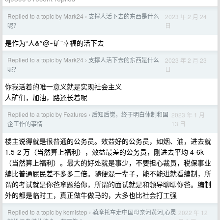
Replied to a topic by Mark24
支撑人活下去的东西是什么
2023 年 2 月 24
›
日
呢？
是作为“人&^@~矿”幸福的活下去
Replied to a topic by Mark24
支撑人活下去的东西是什么
2023 年 2 月 23
›
日
呢？
你我活着的唯一意义就是实现社会主义
人矿们，加油，路还长着呢
Replied to a topic by Features
后知后觉，终于明白体制和国
2023 年 1 月
›
13 日
企工作的事情
楼主说得就是很普通的公务员。效益好的公务员，如烟、油，进去就
1.5-2 万（当然算上福利），效益最差的公务员，刚进去平均 4-6k
（当然算上福利）。最大的好处就是事少，不要担心裁员，税保事业
编比普通屁民差不多多二倍。随便混一辈子，能不能进就看编制，所
谓的考试就是你爸拿题给你，所谓的面试就是和领导聊聊你爸。编制
外的都是临时工，真正做牛做马的，大多也比社会打工强
Replied to a topic by kemistep
骑摩托车走中国母亲河黄河,心灵
2022 年 12
›