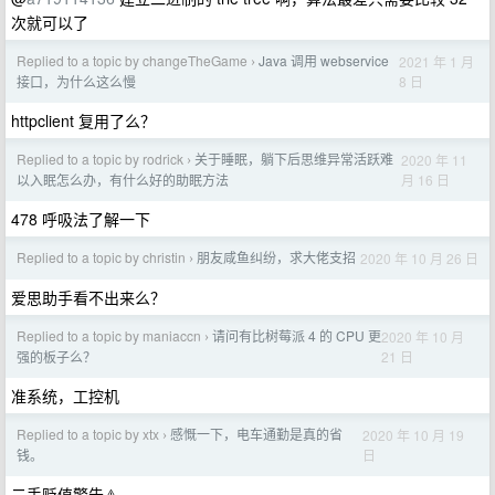
次就可以了
Replied to a topic by changeTheGame
Java 调用 webservice
2021 年 1 月
›
8 日
接口，为什么这么慢
httpclient 复用了么？
Replied to a topic by rodrick
关于睡眠，躺下后思维异常活跃难
2020 年 11
›
月 16 日
以入眠怎么办，有什么好的助眠方法
478 呼吸法了解一下
Replied to a topic by christin
朋友咸鱼纠纷，求大佬支招
2020 年 10 月 26 日
›
爱思助手看不出来么？
Replied to a topic by maniaccn
请问有比树莓派 4 的 CPU 更
2020 年 10 月
›
21 日
强的板子么？
准系统，工控机
Replied to a topic by xtx
感慨一下，电车通勤是真的省
2020 年 10 月 19
›
日
钱。
二手贬值警告⚠️