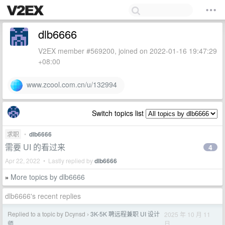
dlb6666
V2EX member #569200, joined on 2022-01-16 19:47:29
+08:00
www.zcool.com.cn/u/132994
Switch topics list
求职
•
dlb6666
需要 UI 的看过来
4
Apr 22, 2022 • Lastly replied by
dlb6666
More topics by dlb6666
»
dlb6666's recent replies
Replied to a topic by Dcynsd
3K-5K 聘远程兼职 UI 设计
2025 年 10 月 11
›
日
师