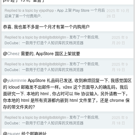
Replied to a topic by vjspdhpp
App 上架 Play Store 一个月后
2025 年 10 月
›
26 日
迎来了第一个付费用户.
恭喜, 我也差不多是一个月才有第一个内购用户
Replied to a topic by dnbllglbdbbllgtm
发布了一个新应用,
2025 年 9
›
月 20 日
DoCube：一款用于打造个人知识库的文档浏览器
@
Cheez
需要的, AppStore 国区上架就要
Replied to a topic by dnbllglbdbbllgtm
发布了一个新应用,
2025 年 9
›
月 19 日
DoCube：一款用于打造个人知识库的文档浏览器
@
yukminnie
AppStore 礼品码已发送, 收到麻烦回复一下, 我感觉国区
的 icloud 邮箱发不出邮件一样。v2ex 这个页面导入的确乱码，我后
面研究一下. 本地的 html , 你占时可以 file 协议输入. 另外请教一下，
你本地的 html 是所有资源都内嵌到 html 文件里了，还是 chrome 保
存的带文件夹的?
Replied to a topic by dnbllglbdbbllgtm
发布了一个新应用,
2025 年 9
›
月 18 日
DoCube：一款用于打造个人知识库的文档浏览器
@
zsuper
给个邮箱地址