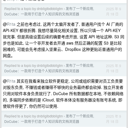
Replied to a topic by dnbllglbdbbllgtm
发布了一个新应用,
2025 年 9
›
月 18 日
DoCube：一款用于打造个人知识库的文档浏览器
@
R1ta
之前也考虑过, 这两个太偏开发者了, 普通用户找个 AI 厂商的
API-KEY 都很折腾. 我想尽量简化相关设置, 所以只填一个 API-KEY
就完事. 但是高级设置后续的确要考虑开放, 设置 API 地址这种. S3 同
步也是如此, 让一个非开发者去开通 aws 然后正确的配置 S3 是比较
困难的, 可能会先考虑接入坚果云、DropBox 这种更贴近普通用户的
网盘。
Replied to a topic by dnbllglbdbbllgtm
发布了一个新应用,
2025 年 9
›
月 18 日
DoCube：一款用于打造个人知识库的文档浏览器
@
R1ta
其实在我看来独立软件更稳定, 公司或组织需要对员工负责要
对股东负责, 不赚钱或者赚得不够快的业务最终都会砍掉. 独立开发者
只用对软件本身负责就行了. DoCube 所有数据都在本地, 不依赖网络
的, 多端同步依赖的是 iCloud, 软件本体没有服务器没有账号系统, 即
使软件停更了, 你仍然可以使用.
Replied to a topic by dnbllglbdbbllgtm
发布了一个新应用,
2025 年 9
›
月 18 日
DoCube：一款用于打造个人知识库的文档浏览器