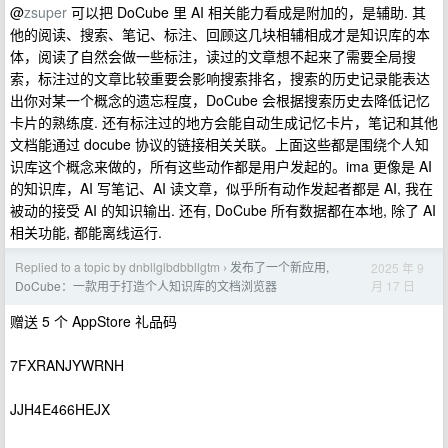
@
zsuper
可以把 DoCube 里 AI 相关能力看成是附加的，是辅助. 其
他的阅读、搜索、笔记、标注、回顾这几块相辅相成才是知识库的本
体，阅读了自然会做一些标注，读过的文章想不起来了需要全局搜
索，标注过的文章比较重要会影响搜索排名，搜索的历史记录能表达
出你对某一个概念的遗忘程度，DoCube 会根据搜索历史去降低记忆
卡片的熟练度. 还有标注过的地方会能自动生成记忆卡片，笔记和其他
文档能通过 docube 协议的链接相关关联。上面这些都是围绕个人知
识库这个概念来做的，所有这些动作都是用户发起的。ima 更像是 AI
的知识库，AI 写笔记、AI 读文章，似乎所有动作发起者都是 AI, 我在
被动的接受 AI 的知识输出. 还有, DoCube 所有数据都在本地, 除了 AI
相关功能, 都能离线运行.
Replied to a topic by dnbllglbdbbllgtm
发布了一个新应用,
2025 年 9
›
月 17 日
DoCube：一款用于打造个人知识库的文档浏览器
赠送 5 个 AppStore 礼品码
7FXRANJYWRNH
JJH4E466HEJX