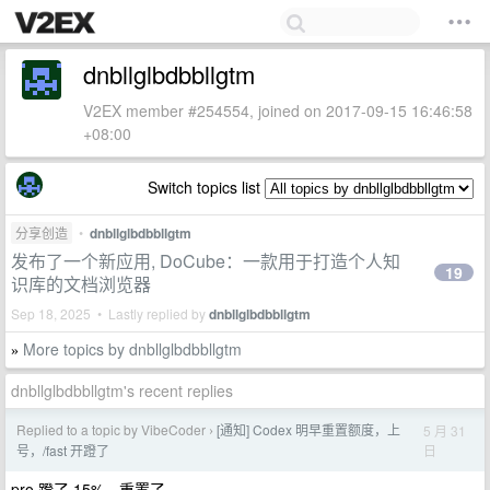
dnbllglbdbbllgtm
V2EX member #254554, joined on 2017-09-15 16:46:58
+08:00
Switch topics list
分享创造
•
dnbllglbdbbllgtm
发布了一个新应用, DoCube：一款用于打造个人知
19
识库的文档浏览器
Sep 18, 2025 • Lastly replied by
dnbllglbdbbllgtm
More topics by dnbllglbdbbllgtm
»
dnbllglbdbbllgtm's recent replies
Replied to a topic by VibeCoder
[通知] Codex 明早重置额度，上
5 月 31
›
日
号，/fast 开蹬了
pro 蹬了 15%，重置了