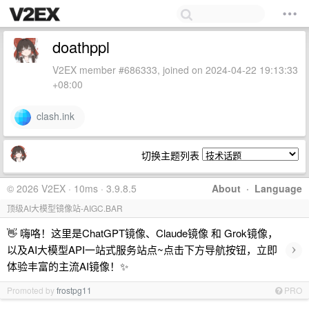
doathppl
V2EX member #686333, joined on 2024-04-22 19:13:33
+08:00
clash.ink
切换主题列表
© 2026 V2EX · 10ms · 3.9.8.5
About
·
Language
顶级AI大模型镜像站-AIGC.BAR
👋 嗨咯！这里是ChatGPT镜像、Claude镜像 和 Grok镜像，
›
以及AI大模型API一站式服务站点~点击下方导航按钮，立即
体验丰富的主流AI镜像！✨
Promoted by
frostpg11
PRO