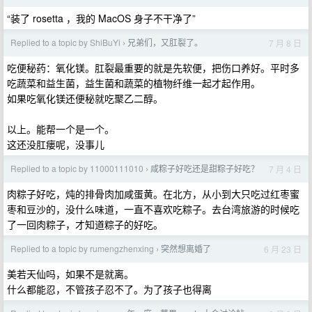
“装了 rosetta ，我的 MacOS 身子不干净了”
Replied to a topic by ShiBuYi
兄弟们，又肛裂了。
7 月 8 日
›
吃便秘药：氧化镁。肛裂最重要的就是先软便，把伤口养好。平时多
吃蔬菜和益生菌，益生菌和蔬菜的植物纤维一起才起作用。
如果吃氧化镁还便秘就吃聚乙二醇。
以上。能帮一个是一个。
这还没肛瘘呢，没事儿
Replied to a topic by 11000111010
咸粽子好吃还是甜粽子好吃？
7 月 4 日
›
肉粽子好吃，炖的排骨肉加咸蛋黄。在北方，从小到大只吃过红枣蜜
枣和豆沙的，没什么味道，一直不喜欢吃粽子。去台湾旅游的时候吃
了一回肉粽子，才知道粽子的好吃。
Replied to a topic by rumengzhenxing
突然想离婚了
6 月 23 日
›
美若天仙吗，如果不是就离。
什么都能忍，不管孩子忍不了。为了孩子也得离