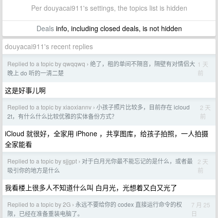
Per douyacai911's settings, the topics list is hidden
Deals
info, including closed deals, is not hidden
douyacai911's recent replies
Replied to a topic by qwqqwq
绝了，租的单间不隔音，隔壁有对情侣大
1 天
›
前
晚上 do 听的一清二楚
这是好事儿啊
Replied to a topic by xiaoxiannv
小孩子照片比较多，目前存在 icloud
2 天
›
前
2t，有什么什么比较优雅的实体备份方式？
iCloud 就很好，全家用 iPhone ，共享图库，给孩子拍照，一人拍摄
全家能看
Replied to a topic by sjjgpt
对于白月光你最不能忘记的是什么，或者最
2 天
›
前
吸引你的地方是什么
我看楼上很多人不知道什么叫 白月光，光想着又白又光了
Replied to a topic by 2G
永远不要给你的 codex 直接运行命令的权
7 月 25
›
日
限，已经在准备重装电脑了。