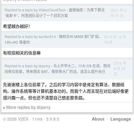
Replied to a topic by VideoCloudTech
盖楼抽奖｜为拿下算法
2021 年 3
›
月 31 日
“奥斯卡”，阿里团队设计了一个冠军方案
希望越办越好！
Replied to a topic by sunfan314
微软苏州 M365 部门扩招，
2019 年 12 月
›
19 日
100+HC 等着你
有校招相关的信息嘛
2019 年
Replied to a topic by drperry
马上开学大二，川大 CS 在读，想问
›
8 月 29
问各位前辈，将来想去 BAT、微软等大厂的话，该怎么提升自己
日
先谢谢楼上各位前辈了。之后的学习内容中是肯定有算法、数据结
构、操作系统等等计算机基本功的，而我个人而言现在对后端好像更
感兴趣一点，但也还不清楚自己想走那条路。
More replies by drperry
»
© 2026 V2EX · 11ms · 3.9.8.5
About
·
Language