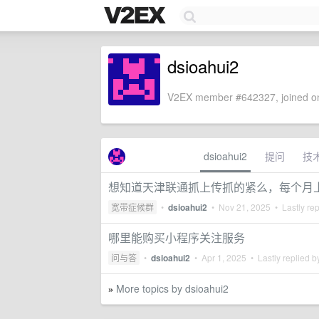
dsioahui2
V2EX member #642327, joined on
dsioahui2
提问
技
想知道天津联通抓上传抓的紧么，每个月
宽带症候群
•
dsioahui2
•
Nov 21, 2025
• Lastly re
哪里能购买小程序关注服务
问与答
•
dsioahui2
•
Apr 1, 2025
• Lastly replied 
More topics by dsioahui2
»