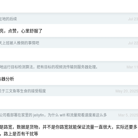
在地的后续
Jul 2
亮，点赞，心里舒服了
天上班被人推倒的事情吧
Jul 2
像头本地运行目标检测算法，把有目标的视频流传输到服务器处理。
Mar 1
服务器分析
关于三文鱼等生食的接受程度
May 20, 202
司看部署在家里的 jellyfin，为什么 wifi 和流量观看速度差这么多
Mar 5, 202
是路宽，数据是货物，并不是你路宽就能保证流量一直很大，实际还要多
，路上是否有干扰等