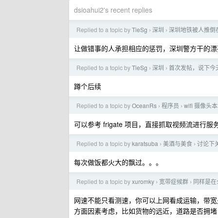
dsioahui2's recent replies
Replied to a topic by
TieSg
深圳
深圳地铁被人推倒
›
›
让做错事的人承担相应的惩罚，深圳警方干的漂
Replied to a topic by
TieSg
深圳
首次发帖，说下今
›
›
蹲个后续
Replied to a topic by
OceanRs
程序员
wifi 摄
›
›
可以参考 frigate 项目，直接抓取视频流进行
Replied to a topic by
karatsuba
美酒与美食
讨论下
›
›
每次做饭都火大的飘过。。。
Replied to a topic by
xuromky
宽带症候群
同样是在公
›
›
网速不能只看测速，你可以上网看成运输，带宽
方面因素考虑，比如货物的远近，道路是否拥堵