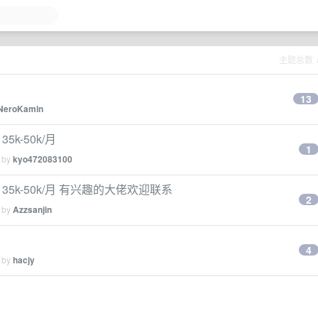
主题总数
13
NeroKamin
k-50k/月
1
d by
kyo472083100
35k-50k/月 有兴趣的大佬欢迎联系
2
d by
Azzsanjin
4
d by
hacjy