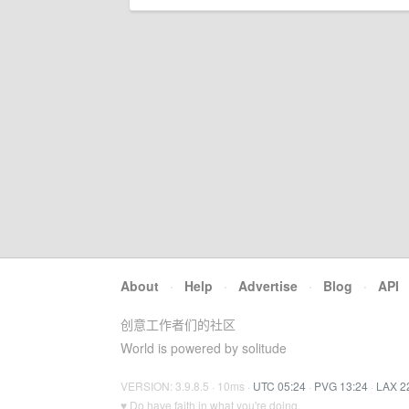
About
·
Help
·
Advertise
·
Blog
·
API
创意工作者们的社区
World is powered by solitude
VERSION: 3.9.8.5 · 10ms ·
UTC 05:24
·
PVG 13:24
·
LAX 2
♥ Do have faith in what you're doing.