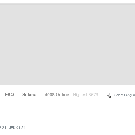
·
FAQ
·
Solana
·
4008 Online
Highest 6679
·
Select Langua
2:24
·
JFK 01:24