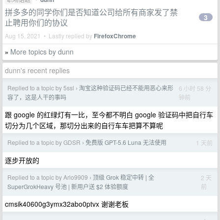
拼多多的同学你们是否知道公司给所有商家发了禁
3
止聘用你们的协议
Aug 15, 2021 • Lastly replied by
FirefoxChrome
More topics by dunn
»
dunn's recent replies
Replied to a topic by 5ssl
淘宝这种验证码已经不能用恶心来形
6 小时 58 分
›
钟前
容了，这是人干的事吗
跟 google 的红绿灯有一比，至今都不明白 google 验证码中把自行车
切分为几个区域，那切分出来的自行车车把算不算呢
Replied to a topic by GDSR
免费版 GPT-5.6 Luna 无法使用
1 天前
›
逐步开放的
Replied to a topic by Arlo9909
顶级 Grok 稳定中转 | 全
2 天
›
前
SuperGrokHeavy 号池 | 新用户送 $2 体验额度
cmsik40600g3ymx32abo0ptvx 谢谢老板