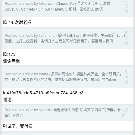
4
Replied to a topic by leikaiwei
Claude Max 号池 0.8 倍率 ，满血
›
天
Opus5.0 / Sonnet5 / GPT5.6 / Fable5 全系列，回帖即送 20 刀
前
ID 44,谢谢老板
5
Replied to a topic by liuliuliuliu
新中转站开业，绝不掺水，免费赠送 15 刀
›
天
额度，主打二级返利，邀请几人之后就可以免费用了，甚至可以提现！
前
ID:173
谢谢老板
6
Replied to a topic by thans
多供应商比价！模型种类齐全，全自研网关，
›
天
提供稳定和极具性价比的 API，快来使劲蹬最便宜的、最稳定的 Token！
前
fd419e78-cda5-4713-a92e-bd7241468fe3
谢谢
Replied to a topic by sxliusir
最近发现个治愈“职场文字内耗”的神器，分
6 天
›
前
享给 V 友们
别试了，要付费