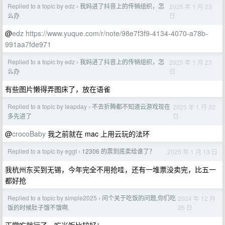
Replied to a topic by edz
我妈进了抖音上的传销组织，怎
2025 年 1 月 23
›
日
么办
@
edz
https://www.yuque.com/r/note/98e7f3f9-4134-4070-a78b-
991aa7fde971
Replied to a topic by edz
我妈进了抖音上的传销组织，怎
2025 年 1 月 23
›
日
么办
有些图片懒得弄图床了，放在语雀
Replied to a topic by leapday
不去折腾都不知道云游戏现在
2025 年 1 月 22
›
日
多先进了
@
crocoBaby
我之前就在 mac 上用云玩的法环
Replied to a topic by eggt
12306 的票到底卖给谁了？
2025 年 1 月 13 日
›
我杭州东买到无锡，今年完全不用抢哇，还有一堆票没卖完，比五一
都好抢
Replied to a topic by simple2025
问个关于吃饭的问题,你们吃
2024 年 12 月
›
26 日
饭的时候肚子饿不饿啊.