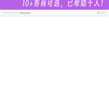
Promoted by
laojuelv
PRO