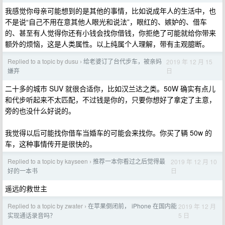
我感觉你母亲可能想到的是其他的事情，比如说成年人的生活中，也
不是说“自己不用在意其他人眼光和说法”，眼红的、嫉妒的、借车
的、甚至有人觉得你还有小钱会找你借钱，你拒绝了可能就给你带来
额外的烦恼，这是人类属性。以上纯属个人理解，带有主观臆断。
Replied to a topic by dusu
给老婆订了台代步车，被亲妈
2019 年 12 月 15
›
日
嫌弃
二十多的城市 SUV 就很合适你，比如汉兰达之类。50W 确实有点儿
和代步听起来不太匹配，不过钱是你的，只要你想好了拿定了主意，
旁的也没什么好说的。
我觉得以后可能找你借车当婚车的可能会来找你。你买了辆 50w 的
车，这种事情传开是很快的。
Replied to a topic by kayseen
推荐一本你看过之后觉得最
2019 年 12 月 10
›
日
好的一本书
遥远的救世主
Replied to a topic by zwater
在苹果倒闭前， iPhone 在国内能
2019 年 12 月
›
5 日
实现通话录音吗？