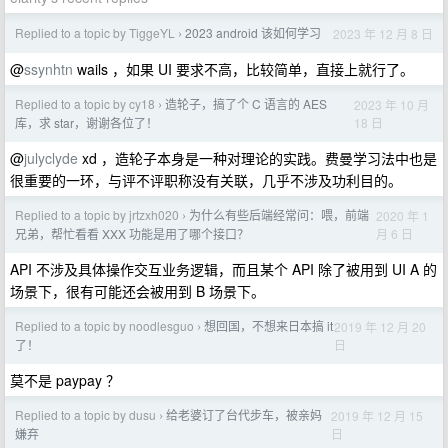
Replied to a topic by TiggeYL
2023 android 该如何学习
2023 年 12 月 8 日
›
@
ssynhtn
wails ，如果 UI 要求不高，比较简单，直接上就行了。
Replied to a topic by cy18
造轮子，搞了个 C 语言的 AES
2023 年 10 月
›
18 日
库，求 star，谢谢各位了！
@
julyclyde
xd ，造轮子本身是一种对理论的实践。费曼学习法中也是
很重要的一环，与评不评职称没有关联，几乎不涉及功利目的。
Replied to a topic by jrtzxh020
为什么有些后端经常问：喂，前端
2020 年 1
›
月 6 日
兄弟，帮忙看看 XXX 功能是用了哪个接口？
API 不涉及具体操作交互业务逻辑，而且某个 API 除了被用到 UI A 的
场景下，很有可能还会被用到 B 场景下。
Replied to a topic by noodlesguo
想回国，不想来日本搞 it
2019 年 12 月 20
›
日
了！
莫不是 paypay ？
Replied to a topic by dusu
给老婆订了台代步车，被亲妈
2019 年 12 月 15
›
日
嫌弃