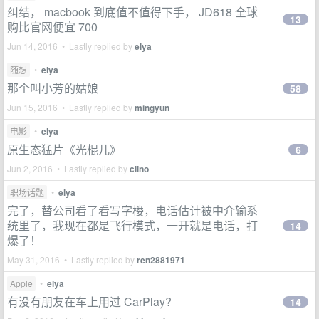
纠结， macbook 到底值不值得下手， JD618 全球
13
购比官网便宜 700
Jun 14, 2016 • Lastly replied by
elya
随想
•
elya
那个叫小芳的姑娘
58
Jun 15, 2016 • Lastly replied by
mingyun
电影
•
elya
原生态猛片《光棍儿》
6
Jun 2, 2016 • Lastly replied by
clino
职场话题
•
elya
完了，替公司看了看写字楼，电话估计被中介输系
统里了，我现在都是飞行模式，一开就是电话，打
14
爆了！
May 31, 2016 • Lastly replied by
ren2881971
Apple
•
elya
有没有朋友在车上用过 CarPlay?
14