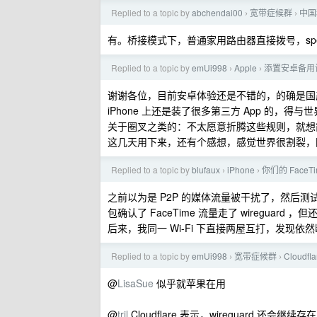
Replied to a topic by
abchendai00
宽带症候群
中国
›
›
有。桥接模式下，普通家用路由器直接拨号，speedtes
Replied to a topic by
emUi998
Apple
添置安卓备用
›
›
谢谢各位，目前安卓体验还是不错的，的确是国产
iPhone 上还是装了很多第三方 App 的，得与
关于圈叉之类的：不太愿意折腾这些规则，就想
这几天用下来，还有个感想，感觉世界很割裂，
Replied to a topic by
blufaux
iPhone
你们的 Face
›
›
之前以为是 P2P 的媒体流量被干扰了，然后测试了两地
包确认了 FaceTime 流量走了 wireguard 
后来，我同一 Wi-Fi 下直接两屋互打，发现依然断
Replied to a topic by
emUi998
宽带症候群
Cloudf
›
›
@
LisaSue
似乎就苹果在用
@
tril
Cloudflare 表示，wireguard 还