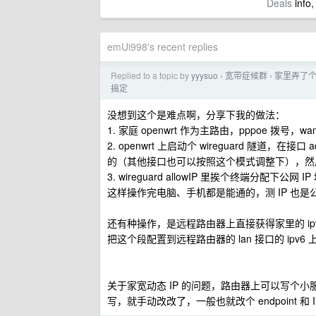
Deals
info,
emUi998's recent replies
Replied to a topic by
yyysuo
宽带症候群
家里弄了个 vm
›
›
搞定
没想到这个是难点啊，分享下我的做法：
1. 家庭 openwrt 作为主路由，pppoe 拨号，wan 
2. openwrt 上启动个 wireguard 隧道，在接口 a
的（其他接口也可以按照这个模式调整下），然后 IPv6 pr
3. wireguard allowIP 里挨个终端分配下公网 IP
这样操作完电脑、手机都是能通的，测 IP 也是公
还有种操作，是远程路由器上直接获得家里的 ipv6 P
把这个段配置到远程路由器的 lan 接口的 ipv6 
关于家宽动态 IP 的问题，路由器上可以写个小
写，就手动改改了，一般也就改个 endpoint 和 I