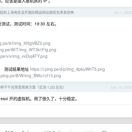
找到的，应该是接入层机房的 IP 。
目前上海电信没开国际精品网出国丢包率真恐怖
Apr 7, 202
测试，测试时间：19:30 左右。
ing.pe/9/I/img_9I5gVBZ2.png
.ping.pe/W/T/img_WT3k1Fig.png
ng.pe/v/v/img_vvDujATY.png
3 段） 测试结果地址
https://i.ping.pe/d/p/img_dp6uWhT5.png
/i.ping.pe/B/W/img_BWu1cf13.png
榨干千兆带宽简单方案（实测 1.2G 左右）
Dec 15, 202
 esxi 开的虚拟机。用了很久了，十分稳定。