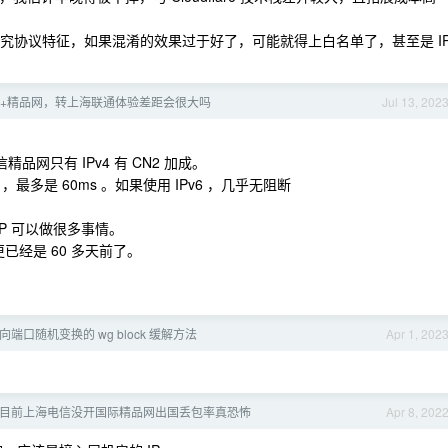
究协议特征，如果混淆的效果过于好了，可能就得上白名单了，甚至是 I
+精品网，转上海联通体验差距会很大吗
Jul 13, 202
精品网只有 IPv4 有 CN2 加成。
5ms ，最多是 60ms 。如果使用 IPv6 ，几乎无阻断
 IP 可以做很多事情。
已经是 60 多天前了。
向端口随机变换的 wg block 缓解方法
Apr 1, 202
目前上海电信没开国际精品网出国丢包率真恐怖
Apr 8, 202