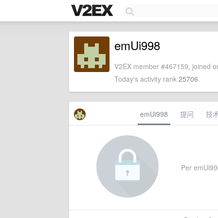
emUi998
V2EX member #467159, joined on
Today's activity rank
25706
emUi998
提问
技
Per emUi998'