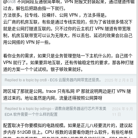
@
crc8
不同网段互通很简单啊，VPN 把报文封装起来，通过隧道传输
过去，解包后把路由指一下就行。
方法很多。拉专线、拉裸纤、公网 VPN ，方法多得是。
云厂商的机房互联，有些是通过专线实现的，但为了省钱很多情况下
就是走公网打隧道互联的。只不过你的云主机打 VPN 隧道有带宽限
制，机房互联带宽可以认为无限大，所以丢包、延迟的效果会比自己
用公网搭的 VPN 好一些。
看你业务的需求，如果只是业务管理登陆一下主机什么的，自己搭个
VPN 就行了。如果要异地互联，还有传输稳定性的要求，那各种打隧
道的方案一个个试试呗。银子够效果就好。
Replied to a topic by crc8
ECS 云服务器内网带宽还挺贵。
2025 年 2 月 8 日
›
跨区域了那就是公网。trace 只有私网 IP 那就说明两边是打 VPN 隧
道过来的。地址虽然是内网，流量还得按照公网算呀
Replied to a topic by odingo
请教自建服务器运行芯片开发类
2024 年 9 月
›
11 日
EDA 软件需要一个什么样的配置
配置取决于你要模拟的电路规模。如果是正儿八经要流片的，建议起
步内存 512GB 往上。CPU 核数的话要看你跑什么软件，有些吃单核