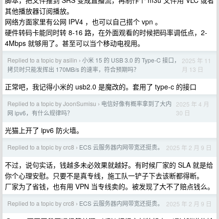
脚本，把文件推到 SRS 变成直播流，再制作个 m3u 文件用 VLC 或者
其他播放器订阅播放。
网络方面家里有公网 IPV4 ，也可以自己搭个 vpn 。
硬件转码卡能同时转 8-16 路，在外面观看的时候把码率调低点，2-
4Mbps 就够用了。甚至可以当个移动电视用。
Replied to a topic by asilin
小米 15 的 USB 3.0 的 Type-C 接口，
2025 年 11
›
月 13 日
拷贝时只能发挥出 170MB/s 的速率，符合预期吗？
正常吧，我记得小米的 usb2.0 是魔改的。套用了 type-c 的接口
Replied to a topic by JoonSumisu
电信好像有概率拿到了大内
2025 年 4 月
›
30 日
网 ipv6，有什么规律吗？
光猫上开了 ipv6 防火墙。
Replied to a topic by crc8
ECS 云服务器内网带宽还挺贵。
2025 年 2 月 9 日
›
不过，说句实话，钱越多未必效果就越好。有时候厂家的 SLA 就是给
你个心理安慰。只要不是真专线，施工队一铲子下去该断都得断。
厂家为了省钱，也有用 VPN 当专线卖的。被发现了大不了赔点钱么。
Replied to a topic by crc8
ECS 云服务器内网带宽还挺贵。
2025 年 2 月 9 日
›