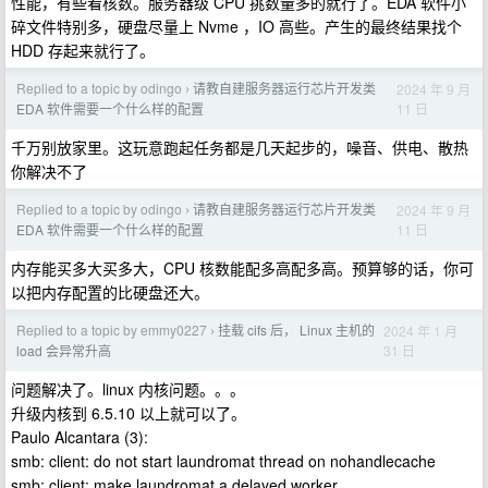
性能，有些看核数。服务器级 CPU 挑数量多的就行了。EDA 软件小
碎文件特别多，硬盘尽量上 Nvme ，IO 高些。产生的最终结果找个
HDD 存起来就行了。
Replied to a topic by odingo
请教自建服务器运行芯片开发类
2024 年 9 月
›
11 日
EDA 软件需要一个什么样的配置
千万别放家里。这玩意跑起任务都是几天起步的，噪音、供电、散热
你解决不了
Replied to a topic by odingo
请教自建服务器运行芯片开发类
2024 年 9 月
›
11 日
EDA 软件需要一个什么样的配置
内存能买多大买多大，CPU 核数能配多高配多高。预算够的话，你可
以把内存配置的比硬盘还大。
Replied to a topic by emmy0227
挂载 cifs 后， Linux 主机的
2024 年 1 月
›
31 日
load 会异常升高
问题解决了。linux 内核问题。。。
升级内核到 6.5.10 以上就可以了。
Paulo Alcantara (3):
smb: client: do not start laundromat thread on nohandlecache
smb: client: make laundromat a delayed worker