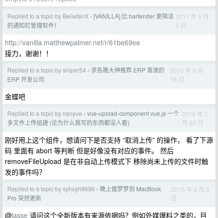
Replied to a topic by BeliefanX
[VANILLA] 比 bartender 更简洁
2017 年 5 月
›
5 日
的通知栏管理软件！
http://vanilla.matthewpalmer.net/r/61be69ee
接力，谢谢！！
Replied to a topic by sniper54
求各路大神推荐 ERP 靠谱的
2016 年 8 月
›
16 日
ERP 开发公司
金蝶吧
Replied to a topic by lianyue
vue-upload-component vue.js 一个
2016 年 7
›
月 28 日
多文件上传组建 (论为什么我写的东西都没人看)
刚好用上这个组件，想请问下是否支持 “取消上传” 的操作， 看了下源
码 里面有 abort 等判断 但是好像没有对应的事件。 然后
removeFileUpload 是在非自动上传模式下 移除尚未上传的文件时触
发的事件吗？
Replied to a topic by syhsyh9696
晚上做梦梦到 MacBook
2016 年 3 月 5
›
日
Pro 突然更新
@
lasse
请问这个全新版本有来源依据吗？例如外媒爆料之类的，目