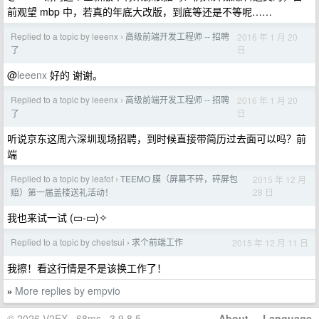
前观望 mbp 中，若真的年底大改版，到底等还是不等呢……
Replied to a topic by leeenx
高级前端开发工程师 -- 招聘
2016 年 1 月 20
›
日
了
@
leeenx
好的 谢谢。
Replied to a topic by leeenx
高级前端开发工程师 -- 招聘
2016 年 1 月 20
›
日
了
听说京东这周六深圳现场招聘，到时候直接带简历过去面可以吗？前
端
Replied to a topic by leafof
TEEMO 膜（屏幕不碎，碎屏包
2015 年 12 月
›
28 日
赔）第一届盖楼送礼活动！
我也来试一试 (▭-▭)✧
Replied to a topic by cheetsui
求个前端工作
2015 年 12 月 11 日
›
我擦！看这行情是不是该换工作了！
More replies by empvio
»
© 2026 V2EX · 68ms · 3.9.8.5
About
·
Language