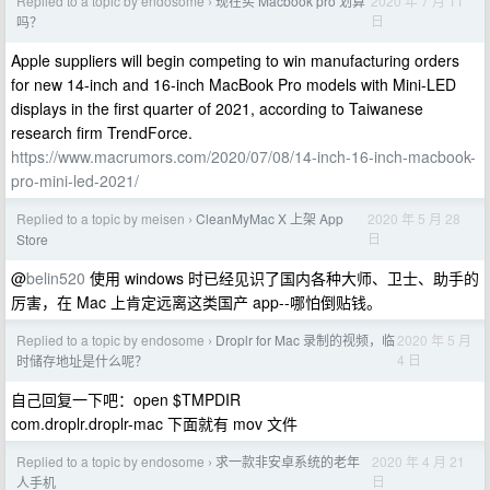
Replied to a topic by endosome
现在买 Macbook pro 划算
2020 年 7 月 11
›
日
吗？
Apple suppliers will begin competing to win manufacturing orders
for new 14-inch and 16-inch MacBook Pro models with Mini-LED
displays in the first quarter of 2021, according to Taiwanese
research firm TrendForce.
https://www.macrumors.com/2020/07/08/14-inch-16-inch-macbook-
pro-mini-led-2021/
Replied to a topic by meisen
CleanMyMac X 上架 App
2020 年 5 月 28
›
日
Store
@
belin520
使用 windows 时已经见识了国内各种大师、卫士、助手的
厉害，在 Mac 上肯定远离这类国产 app--哪怕倒贴钱。
Replied to a topic by endosome
Droplr for Mac 录制的视频，临
2020 年 5 月
›
4 日
时储存地址是什么呢？
自己回复一下吧：open $TMPDIR
com.droplr.droplr-mac 下面就有 mov 文件
Replied to a topic by endosome
求一款非安卓系统的老年
2020 年 4 月 21
›
日
人手机