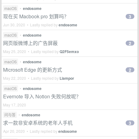
macOS
•
endosome
现在买 Macbook pro 划算吗？
3
Jun 30, 2020 • Lastly replied by
endosome
macOS
•
endosome
网页版微博上的广告屏蔽
2
May 25, 2020 • Lastly replied by
Q2F5emxo
macOS
•
endosome
Microsoft Edge 的更新方式
2
May 22, 2020 • Lastly replied by
Liampor
macOS
•
endosome
Evernote 导入 Notion 失败何故呢？
May 17, 2020
问与答
•
endosome
求一款非安卓系统的老年人手机
3
Apr 20, 2020 • Lastly replied by
endosome