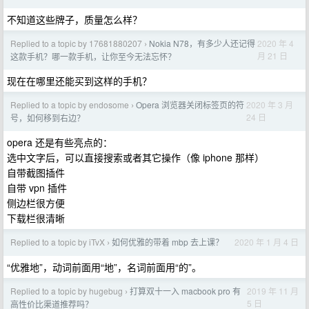
不知道这些牌子，质量怎么样？
Replied to a topic by 17681880207
Nokia N78，有多少人还记得
2020 年 4
›
月 21 日
这款手机？哪一款手机，让你至今无法忘怀？
现在在哪里还能买到这样的手机？
Replied to a topic by endosome
Opera 浏览器关闭标签页的符
2020 年 3 月
›
24 日
号，如何移到右边？
opera 还是有些亮点的：
选中文字后，可以直接搜索或者其它操作（像 iphone 那样）
自带截图插件
自带 vpn 插件
侧边栏很方便
下载栏很清晰
Replied to a topic by iTvX
如何优雅的带着 mbp 去上课？
2020 年 1 月 4 日
›
“优雅地”，动词前面用“地”，名词前面用“的”。
Replied to a topic by hugebug
打算双十一入 macbook pro 有
2019 年 11 月
›
5 日
高性价比渠道推荐吗？