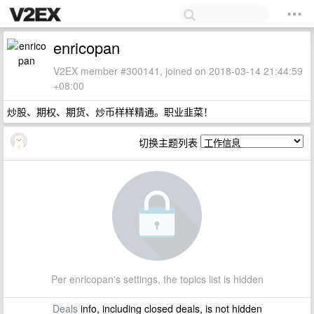
enricopan
V2EX member #300141, joined on 2018-03-14 21:44:59
+08:00
炒股、期权、期货、炒币样样精通。职业韭菜！
切换主题列表
Per enricopan's settings, the topics list is hidden
Deals
info, including closed deals, is not hidden