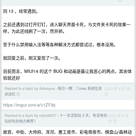
日
同 13 ，经常遇到。
之前还遇到过打开钉钉，进入聊天界面卡死，与文件夹卡死的效果一
样，为此还线刷了一次，然并卵。
至于什么禁用输入法等等各种解决方式都尝试过，根本没用。
就回复之前，刚又复现了一次。
目前而言，MIUI14 的这个 BUG 和动画是最让我恶心的两点，其余体
验就还好
Replied to a topic by Axiaoyue
每日一赛：◎mac 系统信息
2023 年 9 月 28
›
日
状态栏 ◎
https://imgur.com/a/c1ZFibj
Replied to a topic by rokicat007
十一去沈阳玩 3 天，有没有好
2023 年 9 月
›
27 日
玩好吃的地方推荐？
故宫、中街、大帅府、浑河、惠工夜市、彩电塔夜市、棋盘山/森林动