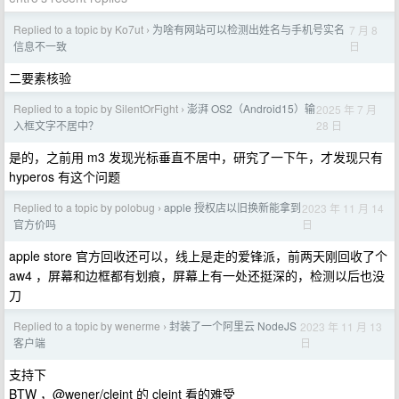
Replied to a topic by Ko7ut
为啥有网站可以检测出姓名与手机号实名
7 月 8
›
日
信息不一致
二要素核验
Replied to a topic by SilentOrFight
澎湃 OS2（Android15）输
2025 年 7 月
›
28 日
入框文字不居中？
是的，之前用 m3 发现光标垂直不居中，研究了一下午，才发现只有
hyperos 有这个问题
Replied to a topic by polobug
apple 授权店以旧换新能拿到
2023 年 11 月 14
›
日
官方价吗
apple store 官方回收还可以，线上是走的爱锋派，前两天刚回收了个
aw4 ，屏幕和边框都有划痕，屏幕上有一处还挺深的，检测以后也没
刀
Replied to a topic by wenerme
封装了一个阿里云 NodeJS
2023 年 11 月 13
›
日
客户端
支持下
BTW ，@wener/cleint 的 cleint 看的难受