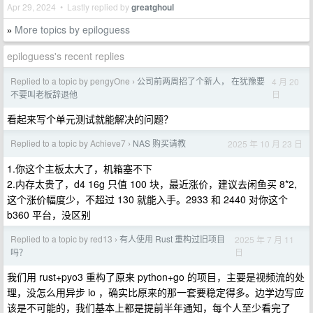
Apr 29, 2024 • Lastly replied by
greatghoul
More topics by epiloguess
»
epiloguess's recent replies
Replied to a topic by pengyOne
公司前两周招了个新人， 在犹豫要
4 月 20
›
日
不要叫老板辞退他
看起来写个单元测试就能解决的问题？
Replied to a topic by Achieve7
NAS 购买请教
2025 年 10 月 23 日
›
1.你这个主板太大了，机箱塞不下
2.内存太贵了，d4 16g 只值 100 块，最近涨价，建议去闲鱼买 8*2,
这个涨价幅度少，不超过 130 就能入手。2933 和 2440 对你这个
b360 平台，没区别
Replied to a topic by red13
有人使用 Rust 重构过旧项目
2025 年 7 月 11
›
日
吗？
我们用 rust+pyo3 重构了原来 python+go 的项目，主要是视频流的处
理，没怎么用异步 io ，确实比原来的那一套要稳定得多。边学边写应
该是不可能的，我们基本上都是提前半年通知，每个人至少看完了