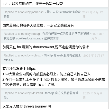
trpl ，以及常用的库，还要一边写一边查
Replied to a topic by jochenshi
腾讯云的"同价续费"有隐藏
2025 年 6 月 12
›
日
条款
国内最恶心的就是天价续费，一点安全感都没有
Replied to a topic by realpg
有没有轻量一点的专业的马甲浏览器?
2025 年 6
›
月 5 日
就是切换 cookies/localstorage 这种需求的
前两天在 hn 看到的 donutbrowser,说不定能满足你的需求
Replied to a topic by wchluxi
内网 ip 的 web 服务有必要上
2025 年 5 月 17
›
日
https 吗
有几种情况要上 https,
1.中大型企业内网的内部服务必须上，防止自己人搞自己人
2.在同一台主机上有多个非 http 的 tcp 服务，希望通过域名而不是端
口区分流量，可以借助 tls sni 扩展。
Replied to a topic by MrBrand
threejs 官方文档看着好难
2025 年 5 月 6
›
日
受。
这里没人推荐 threejs journey 吗