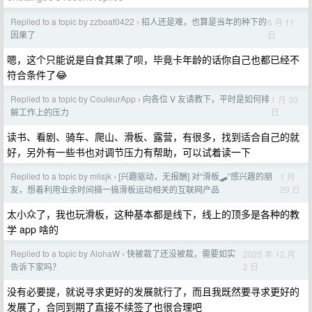
Replied to a topic by zzboat0422
招人还是难，也算是当年的种下的
6 月 11
›
日
因果了
嗯，这个只能说是自食其果了呗，毕竟卡年龄的话你自己也都已经不
符合条件了😂
Replied to a topic by CouleurApp
向各位 V 友请教下，平时是如何排
1 月 30
›
日
解工作上的压力
读书、看剧、骑车、爬山、滑板、露营，有很多，找到适合自己的就
好，另外有一些书也对调节压力有帮助，可以试着读一下
Replied to a topic by mlisjk
[兴趣驱动，无报酬] 对“滑板🛹”感兴趣的朋
1 月
›
29 日
友，想着利用业余时间搞一搞滑板运动相关的互联网产品
太小众了，我也玩滑板，这种基本都是线下，线上的顶多是各种的教
学 app 啥的
Replied to a topic by AlohaW
快被裁了还没被裁，需要如实
2025 年 12 月
›
2 日
告诉下家吗？
没有必要提，就说寻求更好的发展就行了，而且我既然要寻求更好的
发展了，合同到期了直接不续签了也很合理吧