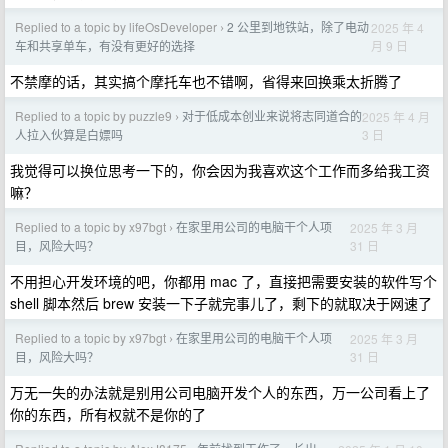
Replied to a topic by lifeOsDeveloper
2 公里到地铁站，除了电动
2025 年 4
›
月 9 日
车和共享单车，有没有更好的选择
不禁摩的话，其实搞个摩托车也不错啊，省得来回换乘太折腾了
Replied to a topic by puzzle9
对于低成本创业来说将志同道合的
2025 年 4 月
›
3 日
人拉入伙算是白嫖吗
我觉得可以换位思考一下的，你会因为我喜欢这个工作而多给我工资
嘛？
Replied to a topic by x97bgt
在家里用公司的电脑干个人项
2025 年 3 月
›
31 日
目，风险大吗？
不用担心开发环境的吧，你都用 mac 了，直接把需要安装的软件写个
shell 脚本然后 brew 安装一下子就完事儿了，剩下的就取决于网速了
Replied to a topic by x97bgt
在家里用公司的电脑干个人项
2025 年 3 月
›
31 日
目，风险大吗？
万无一失的办法就是别用公司电脑开发个人的东西，万一公司看上了
你的东西，所有权就不是你的了