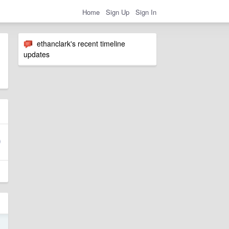
Home
Sign Up
Sign In
ethanclark's recent timeline
updates
5