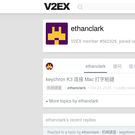
ethanclark
V2EX member #562329, joined on
ethanclark
提问
技
keychron K3 连接 Mac 打字粘键
机械键盘
•
ethanclark
•
Oct 24, 2025
• Lastly repl
More topics by ethanclark
»
ethanclark's recent replies
Replied to a topic by
ethanclark
机械键盘
keychr
›
›