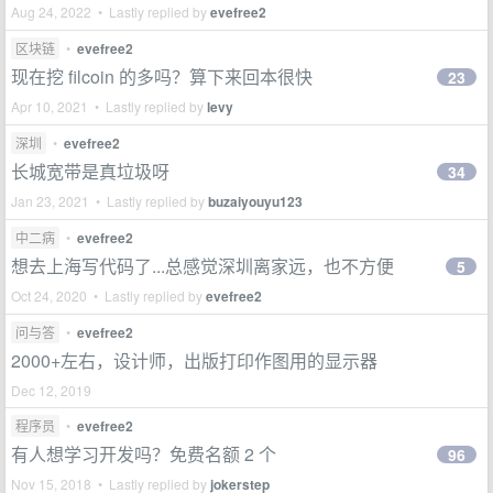
Aug 24, 2022 • Lastly replied by
evefree2
区块链
•
evefree2
现在挖 filcoin 的多吗？算下来回本很快
23
Apr 10, 2021 • Lastly replied by
levy
深圳
•
evefree2
长城宽带是真垃圾呀
34
Jan 23, 2021 • Lastly replied by
buzaiyouyu123
中二病
•
evefree2
想去上海写代码了...总感觉深圳离家远，也不方便
5
Oct 24, 2020 • Lastly replied by
evefree2
问与答
•
evefree2
2000+左右，设计师，出版打印作图用的显示器
Dec 12, 2019
程序员
•
evefree2
有人想学习开发吗？免费名额 2 个
96
Nov 15, 2018 • Lastly replied by
jokerstep