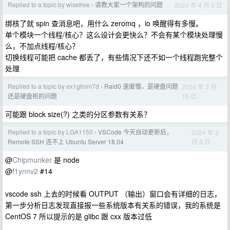
Replied to a topic by wisefree
请教大家一个架构的问题
2024 年 4 月 3 日
›
绑核了就 spin 查消息吧，用什么 zeromq ，io 唤醒得有多慢。
单个模块一个线程/核心？这么设计会更快么？不会有某个模块处理慢
么，不加点线程/核心？
切换线程可能把 cache 都丢了，有些情况下还不如一个线程跑完整个
处理
Replied to a topic by ex1gtnim7d
Raid0 速度慢，是硬盘问题
2024 年 3 月
›
16 日
还是硬盘柜的问题
可能跟 block size(?) 之类的分区参数有关系？
Replied to a topic by LGA1150
VSCode 今天自动更新后，
2024 年 2
›
月 3 日
Remote SSH 连不上 Ubuntu Server 18.04
@
Chipmunker
是 node
@
f1ynnv2
#14
vscode ssh 上去的时候看 OUTPUT （输出）窗口会有详细的日志，
第一步分析日志发现直接报一些系统版本有关系的错误，我的系统是
CentOS 7 所以提示的是 glibc 跟 cxx 版本过低