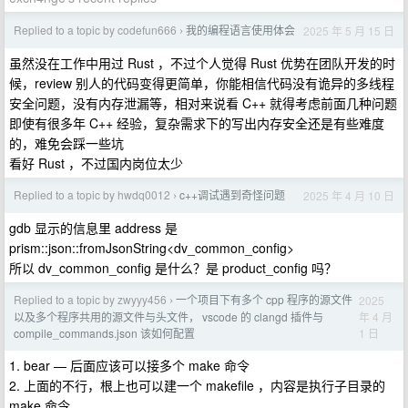
Replied to a topic by codefun666
我的编程语言使用体会
2025 年 5 月 15 日
›
虽然没在工作中用过 Rust ，不过个人觉得 Rust 优势在团队开发的时
候，review 别人的代码变得更简单，你能相信代码没有诡异的多线程
安全问题，没有内存泄漏等，相对来说看 C++ 就得考虑前面几种问题
即使有很多年 C++ 经验，复杂需求下的写出内存安全还是有些难度
的，难免会踩一些坑
看好 Rust ，不过国内岗位太少
Replied to a topic by hwdq0012
c++调试遇到奇怪问题
2025 年 4 月 10 日
›
gdb 显示的信息里 address 是
prism::json::fromJsonString<dv_common_config>
所以 dv_common_config 是什么？是 product_config 吗？
Replied to a topic by zwyyy456
一个项目下有多个 cpp 程序的源文件
2025
›
年 4 月
以及多个程序共用的源文件与头文件， vscode 的 clangd 插件与
1 日
compile_commands.json 该如何配置
1. bear — 后面应该可以接多个 make 命令
2. 上面的不行，根上也可以建一个 makefile ，内容是执行子目录的
make 命令