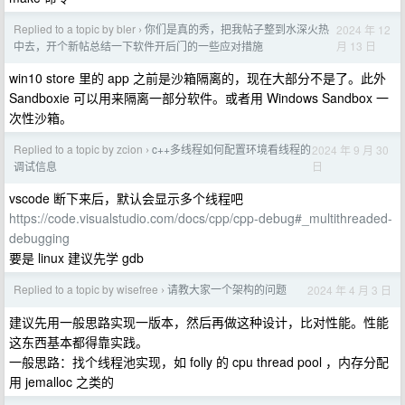
Replied to a topic by bler
你们是真的秀，把我帖子整到水深火热
2024 年 12
›
月 13 日
中去，开个新帖总结一下软件开后门的一些应对措施
win10 store 里的 app 之前是沙箱隔离的，现在大部分不是了。此外
Sandboxie 可以用来隔离一部分软件。或者用 Windows Sandbox 一
次性沙箱。
Replied to a topic by zcion
c++多线程如何配置环境看线程的
2024 年 9 月 30
›
日
调试信息
vscode 断下来后，默认会显示多个线程吧
https://code.visualstudio.com/docs/cpp/cpp-debug#_multithreaded-
debugging
要是 linux 建议先学 gdb
Replied to a topic by wisefree
请教大家一个架构的问题
2024 年 4 月 3 日
›
建议先用一般思路实现一版本，然后再做这种设计，比对性能。性能
这东西基本都得靠实践。
一般思路：找个线程池实现，如 folly 的 cpu thread pool ，内存分配
用 jemalloc 之类的