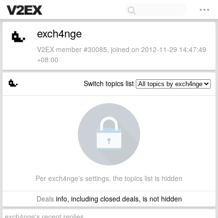
exch4nge
V2EX member #30085, joined on 2012-11-29 14:47:49
+08:00
Switch topics list
Per exch4nge's settings, the topics list is hidden
Deals
info, including closed deals, is not hidden
exch4nge's recent replies