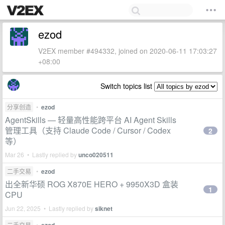
ezod
V2EX member #494332, joined on 2020-06-11 17:03:27
+08:00
Switch topics list
分享创造
•
ezod
AgentSkills — 轻量高性能跨平台 AI Agent Skills
管理工具（支持 Claude Code / Cursor / Codex
2
等）
Mar 26 • Lastly replied by
unco020511
二手交易
•
ezod
出全新华硕 ROG X870E HERO + 9950X3D 盒装
1
CPU
Jun 22, 2025 • Lastly replied by
siknet
二手交易
•