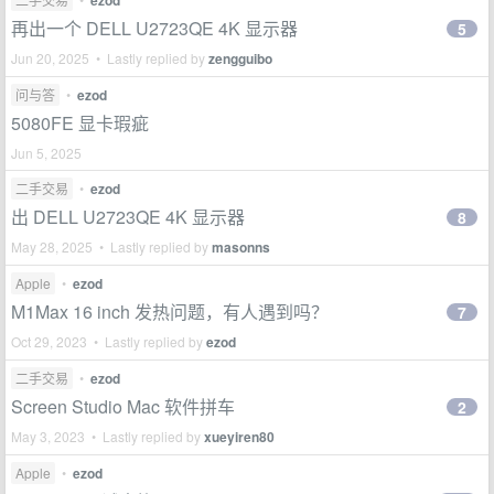
ezod
再出一个 DELL U2723QE 4K 显示器
5
Jun 20, 2025 • Lastly replied by
zengguibo
问与答
•
ezod
5080FE 显卡瑕疵
Jun 5, 2025
二手交易
•
ezod
出 DELL U2723QE 4K 显示器
8
May 28, 2025 • Lastly replied by
masonns
Apple
•
ezod
M1Max 16 inch 发热问题，有人遇到吗？
7
Oct 29, 2023 • Lastly replied by
ezod
二手交易
•
ezod
Screen Studio Mac 软件拼车
2
May 3, 2023 • Lastly replied by
xueyiren80
Apple
•
ezod