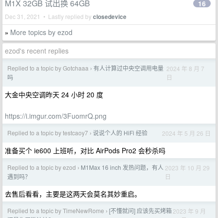
M1X 32GB 试出换 64GB
16
Dec 31, 2021 • Lastly replied by
closedevice
More topics by ezod
»
ezod's recent replies
Replied to a topic by Gotchaaa
有人计算过中央空调用电量
2024 年 8 月 7
›
日
吗
大金中央空调昨天 24 小时 20 度
https://i.imgur.com/3FuomrQ.png
Replied to a topic by testcaoy7
说说个人的 HiFi 经验
2024 年 5 月 26 日
›
准备买个 ie600 上班听，对比 AirPods Pro2 会秒杀吗
Replied to a topic by ezod
M1Max 16 inch 发热问题，有人
2023 年 10 月 29
›
日
遇到吗？
去售后看看，主要是这两天会莫名其妙重启。
Replied to a topic by TimeNewRome
[不懂就问] 应该先买烤箱
2023 年 9 月
›