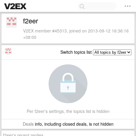
f2eer
V2EX member #45313, joined on 2013-09-12 16:36:16
+08:00
Switch topics list
Per f2eer's settings, the topics list is hidden
Deals
info, including closed deals, is not hidden
f2eer's recent replies