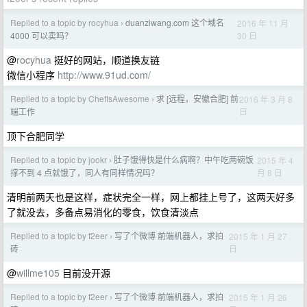
Replied to a topic by rocyhua
duanziwang.com 这个域名
2016 年 11 月
›
30 日
4000 可以卖吗？
@
rocyhua
挺好的网站，顺道换友链
微信小程序
http://www.91ud.com/
Replied to a topic by ChefIsAwesome
求 [远程，安徽合肥] 前
2016 年 3 月 8
›
日
端工作
顶下合肥同学
Replied to a topic by jookr
肚子饿得快是什么病啊？中午吃两碗饭
2015 年 4
›
月 8 日
撑不到 4 点就饿了，同人有同样情况吗？
清明前两天也是这样，症状完全一样，网上都挂上号了，这两天好多
了就没去，多备点易消化的零食，饮食清淡点
Replied to a topic by f2eer
写了个微博 前端机器人，求拍
2015 年 1 月 27
›
日
砖
@
willme105
目前没开源
Replied to a topic by f2eer
写了个微博 前端机器人，求拍
2015 年 1 月 26
›