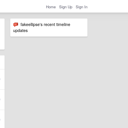
Home
Sign Up
Sign In
fakeellipse's recent timeline
updates