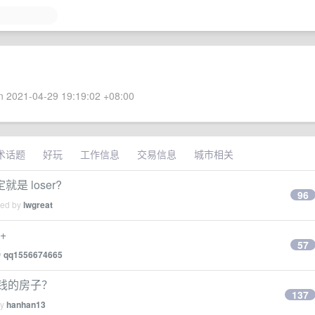
 2021-04-29 19:19:02 +08:00
术话题
好玩
工作信息
交易信息
城市相关
 loser?
96
ied by
lwgreat
+
57
y
qq1556674665
少钱的房子？
137
by
hanhan13