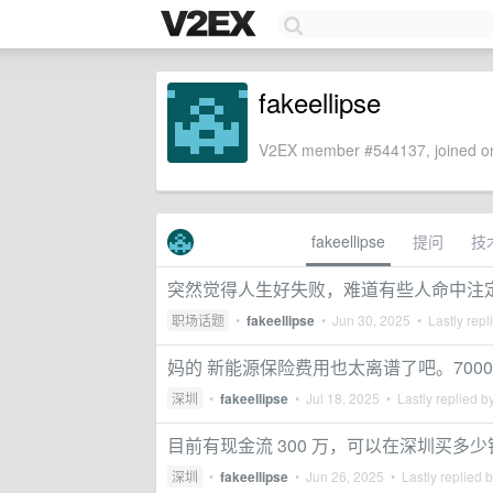
fakeellipse
V2EX member #544137, joined on
fakeellipse
提问
技
突然觉得人生好失败，难道有些人命中注定就是
职场话题
•
fakeellipse
•
Jun 30, 2025
• Lastly repl
妈的 新能源保险费用也太离谱了吧。7000
深圳
•
fakeellipse
•
Jul 18, 2025
• Lastly replied b
目前有现金流 300 万，可以在深圳买多
深圳
•
fakeellipse
•
Jun 26, 2025
• Lastly replied 