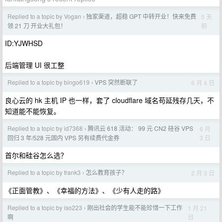
Replied to a topic by Vogan
独家渠道，超稳 GPT 中转开业！快来免费
5 天
›
前
领 21 刀 开业大礼包！
ID:YJWHSD
后端管理 UI 很工整
Replied to a topic by bingo619
VPS 突然断联了
6 月 4 日
›
良心云的 hk 主机 IP 也一样，套了 cloudflare 域名苟延残存几天，不
知道能不能恢复。
Replied to a topic by id7368
腾讯云 618 活动： 99 元 CN2 硅谷 VPS
6 月
›
3 日
回归 3 年/528 元国内 VPS 另有续费代金券
首尔和硅谷怎么选？
Replied to a topic by frank3
怎么教育孩子？
2 月 3 日
›
《正面管教》、《幸福的方法》、《少有人走的路》
Replied to a topic by iso223
刚出社会的学生能不能珍惜一下工作
1 月 21
›
日
啊