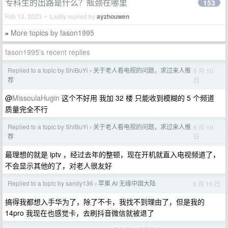
专科生的出路是什么？瓶颈在哪里
153
Feb 13, 2023 • Lastly replied by
ayzhouwen
More topics by fason1995
»
fason1995's recent replies
Replied to a topic by ShiBuYi
关于老人看电视的问题，求过来人推
6 月 10
›
日
荐
@
MissoulaHugin
这个不好用 我加 32 楼 只能收到模糊的 5 个频道
质量完全不行
Replied to a topic by ShiBuYi
关于老人看电视的问题，求过来人推
6 月 10
›
日
荐
最理想的就是 iptv ，经过去年的整顿，现在开机就直入电视频道了，
不会显示其他的了，对老人很友好
Replied to a topic by sandy136
苹果 AI 无缘中国大陆
6 月 10 日
›
搞得我都想入手华为了，除了不卡，我找不到理由了，但是我的
14pro 我现在也感觉卡，去刷抖音微信就被退了