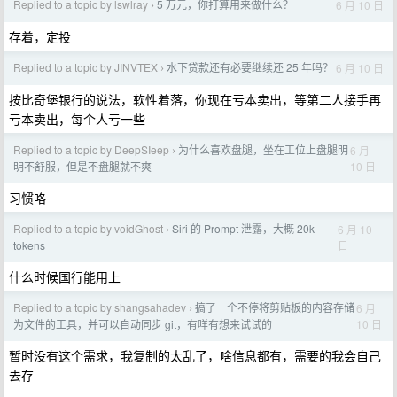
Replied to a topic by lswlray
5 万元，你打算用来做什么？
6 月 10 日
›
存着，定投
Replied to a topic by JINVTEX
水下贷款还有必要继续还 25 年吗？
6 月 10 日
›
按比奇堡银行的说法，软性着落，你现在亏本卖出，等第二人接手再
亏本卖出，每个人亏一些
Replied to a topic by DeepSIeep
为什么喜欢盘腿，坐在工位上盘腿明
6 月
›
10 日
明不舒服，但是不盘腿就不爽
习惯咯
Replied to a topic by voidGhost
Siri 的 Prompt 泄露，大概 20k
6 月 10
›
日
tokens
什么时候国行能用上
Replied to a topic by shangsahadev
搞了一个不停将剪贴板的内容存储
6 月
›
10 日
为文件的工具，并可以自动同步 git，有咩有想来试试的
暂时没有这个需求，我复制的太乱了，啥信息都有，需要的我会自己
去存