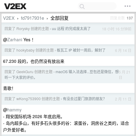
V2EX
fd7917931e
全部回复
回复总数
137
›
›
回复了 Rorysky 创建的主题
uu 远程 的完成度太高了
18 小时 16 分钟前
›
@
Zarhani
Yes ！
回复了 hookybaby 创建的主题
板瓦工 IP 被封一周后，解封了
6 月 14 日
›
67.230 段的，也仍然没有放出来
回复了 GeekGuru 创建的主题
macOS 输入法选择...豆包还是微信，想
5 月 21
›
日
听一下大家的评价。
青歌！
回复了 wKong753900 创建的主题
有没去过厦门旅游的朋友？
2 月 11 日
›
@
hammy
- 翔安国际机场 2026 年底启用。
- 岛内超多山，有好多石头很多的谷：滚蛋谷，洞房谷之类的，适合
户外爱好者。