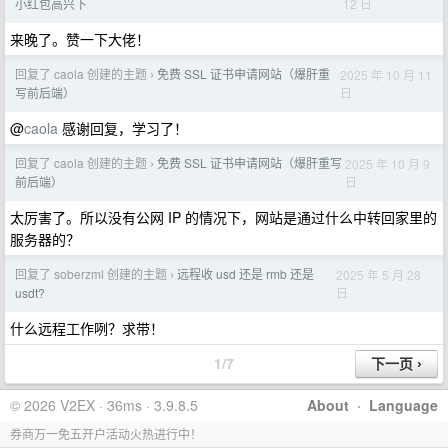
12 日
小红包高兴下
来晚了。赞一下大佬！
回复了 caola 创建的主题
免费 SSL 证书申请网站（爆肝重
2025 年 10 月 11
›
日
写前后端）
@
caola
感谢回复，学习了！
回复了 caola 创建的主题
免费 SSL 证书申请网站（爆肝重写
2025 年 10 月 9
›
日
前后端）
太厉害了。所以没有公网 IP 的情况下，网站是通过什么中转回家里的
服务器的？
回复了 soberzml 创建的主题
远程收 usd 还是 rmb 还是
2025 年 5 月 28
›
日
usdt?
什么远程工作咧？求带！
1/7
© 2026 V2EX · 36ms · 3.9.8.5
About
·
Language
券商万一免五开户活动火热进行中！