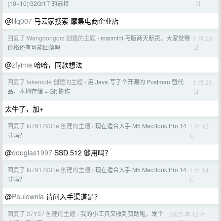
日
(10+10)/32G/1T 的选择
@
lilq007
马云家搜索 摩集电商企业店
回复了 Wangdongorz 创建的主题
macmini 丐版两天断货，大家觉得
1 月 29
›
日
价格还有可能回落吗
@
zfyime
哈哈，同款想法
回复了 lakernote 创建的主题
用 Java 写了个开源的 Postman 替代
1 月 23
›
日
品，本地存储 + Git 协作
太牛了，加+
回复了 fd7917931e 创建的主题
现在适合入手 M5 MacBook Pro 14
1 月 15
›
日
寸吗？
@
douglas1997
SSD 512 够用吗？
回复了 fd7917931e 创建的主题
现在适合入手 M5 MacBook Pro 14
1 月 14
›
日
寸吗？
@
Paulownia
请问入手渠道是？
回复了 37Y37 创建的主题
我的小工具又收到赞助啦，发个
2025 年 12 月
›