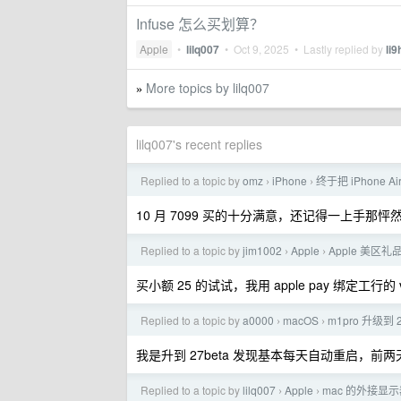
Infuse 怎么买划算？
Apple
•
lilq007
•
Oct 9, 2025
• Lastly replied by
li9
More topics by lilq007
»
lilq007's recent replies
Replied to a topic by
omz
iPhone
终于把 iPhone 
›
›
10 月 7099 买的十分满意，还记得一上手那
Replied to a topic by
jim1002
Apple
Apple 美区
›
›
买小额 25 的试试，我用 apple pay 绑定工行的 
Replied to a topic by
a0000
macOS
m1pro 升级到
›
›
我是升到 27beta 发现基本每天自动重启，前
Replied to a topic by
lilq007
Apple
mac 的外接显示
›
›