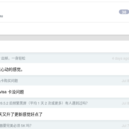
38
hu
Air 出掉，一身轻松
4 days ag
怦然心动的感觉。
礼品卡购买问题
Jul 
visa 卡没问题
 26.5.2 后频繁黑屏（平均 1 天 2 次或更多）有人遇到过吗？
Jul 
两天又升了更新感觉好点了
器要完美必须 5K 吗？
Jul 