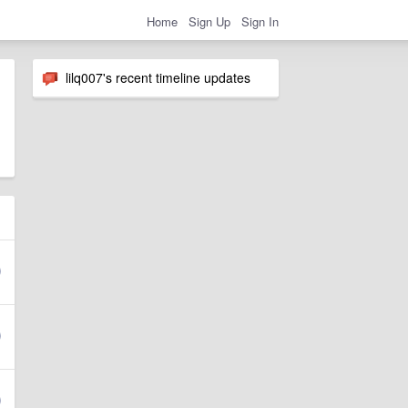
Home
Sign Up
Sign In
lilq007's recent timeline updates