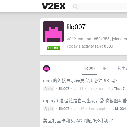
lilq007
V2EX member #561355, joined on
Today's activity rank
8509
ONLINE
lilq007
提问
技术
mac 的外接显示器要完美必须 5K 吗？
Apple
•
lilq007
•
Jul 14
• Lastly replied by
Tina17
replayd 进程总是自动出现，影响截图功
Apple
•
lilq007
•
Jun 16
• Lastly replied by
M1234
美区礼品卡和买 AC 到底怎么搞呢？