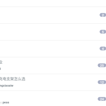
2
5
4
业
25
8
磁吸充电支架怎么选
12
ngxiaoaiw
24
by
peas