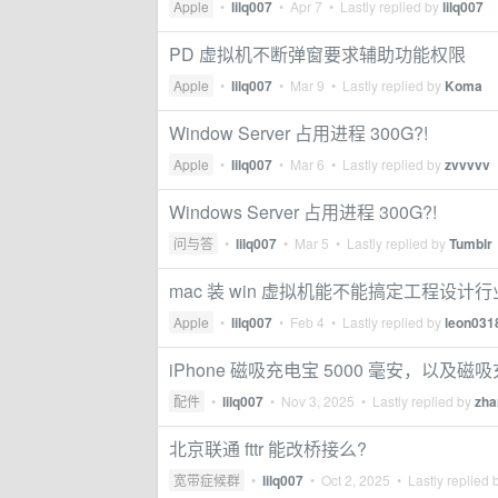
Apple
•
lilq007
•
Apr 7
• Lastly replied by
lilq007
PD 虚拟机不断弹窗要求辅助功能权限
Apple
•
lilq007
•
Mar 9
• Lastly replied by
Koma
Window Server 占用进程 300G?!
Apple
•
lilq007
•
Mar 6
• Lastly replied by
zvvvvv
Windows Server 占用进程 300G?!
问与答
•
lilq007
•
Mar 5
• Lastly replied by
Tumblr
mac 装 win 虚拟机能不能搞定工程设计行
Apple
•
lilq007
•
Feb 4
• Lastly replied by
leon031
iPhone 磁吸充电宝 5000 毫安，以及
配件
•
lilq007
•
Nov 3, 2025
• Lastly replied by
zha
北京联通 fttr 能改桥接么?
宽带症候群
•
lilq007
•
Oct 2, 2025
• Lastly replied 