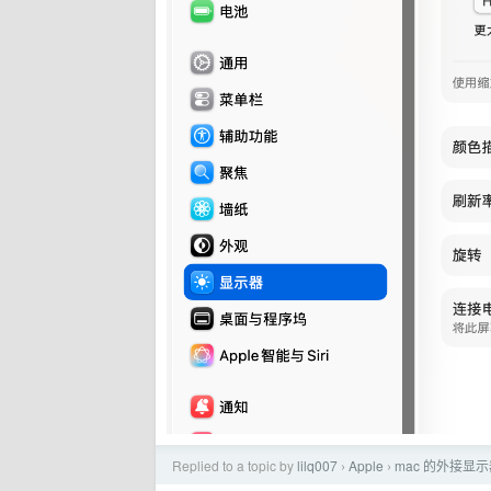
Replied to a topic by
lilq007
Apple
mac 的外接显示
›
›