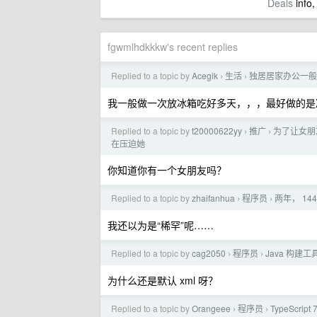
Deals
info,
fgwmlhdkkkw's recent replies
Replied to a topic by
Acegik
生活
独居居家办公一般
›
›
我一般做一次放冰箱吃好多天，，，最好做的是
Replied to a topic by
t20000622yy
推广
为了让女朋友
›
›
在压迫她
你知道你有一个女朋友吗？
Replied to a topic by
zhaifanhua
程序员
两年， 14
›
›
我还以为是“稀罕”呢……
Replied to a topic by
cag2050
程序员
Java 构建
›
›
为什么还是默认 xml 呀？
Replied to a topic by
Orangeee
程序员
TypeScri
›
›