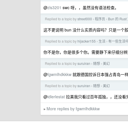
@
zls3201
swc 呀，，虽然没有语法检查。
Replied to a topic by
street000
程序员
Bun 的 Ru
›
›
这不更说明 bun 没什么实质内容吗？只是一个
Replied to a topic by
hijacker155
生活
有一些生活
›
›
你不是你，你是很多个你。需要静下来仔细分辨
Replied to a topic by
suruiran
随想
美幻
›
›
@
fgwmlhdkkkw
就跟德国控诉日本强占青岛一
Replied to a topic by
suruiran
随想
美幻
›
›
@
idlerlestat
拉美我只看过百年孤独，，还没看
More replies by fgwmlhdkkkw
»