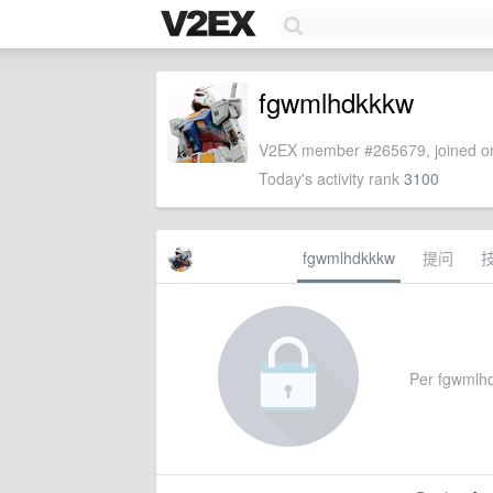
fgwmlhdkkkw
V2EX member #265679, joined on
Today's activity rank
3100
fgwmlhdkkkw
提问
Per fgwmlhdk