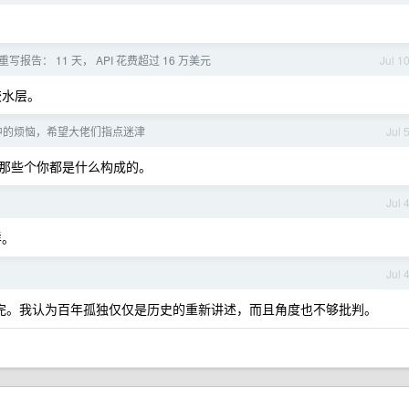
st 重写报告： 11 天， API 花费超过 16 万美元
Jul 1
胶水层。
中的烦恼，希望大佬们指点迷津
Jul 
那些个你都是什么构成的。
Jul 
样。
Jul 
完。我认为百年孤独仅仅是历史的重新讲述，而且角度也不够批判。