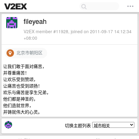
fileyeah
V2EX member #11928, joined on 2011-09-17 14:12:34
+08:00
北京市朝阳区
让我们敢于面对痛苦，
并尊重痛苦！
让欢乐受到赞颂，
让痛苦也受到颂扬！
欢乐与痛苦是孪生兄弟，
他们都是神圣的，
他们造就世界，
并铸就伟大的心灵。
切换主题列表