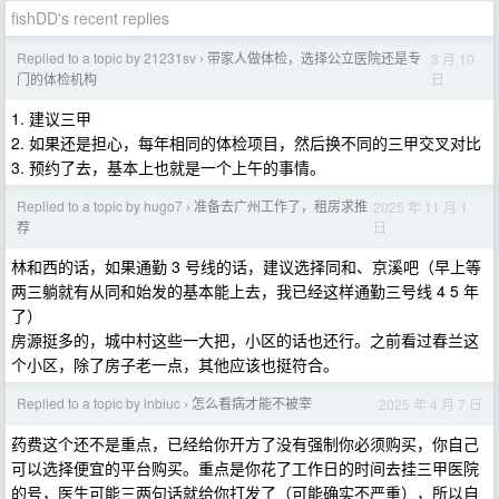
fishDD's recent replies
Replied to a topic by 21231sv
带家人做体检，选择公立医院还是专
3 月 10
›
日
门的体检机构
1. 建议三甲
2. 如果还是担心，每年相同的体检项目，然后换不同的三甲交叉对比
3. 预约了去，基本上也就是一个上午的事情。
Replied to a topic by hugo7
准备去广州工作了，租房求推
2025 年 11 月 1
›
日
荐
林和西的话，如果通勤 3 号线的话，建议选择同和、京溪吧（早上等
两三躺就有从同和始发的基本能上去，我已经这样通勤三号线 4 5 年
了）
房源挺多的，城中村这些一大把，小区的话也还行。之前看过春兰这
个小区，除了房子老一点，其他应该也挺符合。
Replied to a topic by lnbiuc
怎么看病才能不被宰
2025 年 4 月 7 日
›
药费这个还不是重点，已经给你开方了没有强制你必须购买，你自己
可以选择便宜的平台购买。重点是你花了工作日的时间去挂三甲医院
的号，医生可能三两句话就给你打发了（可能确实不严重），所以自