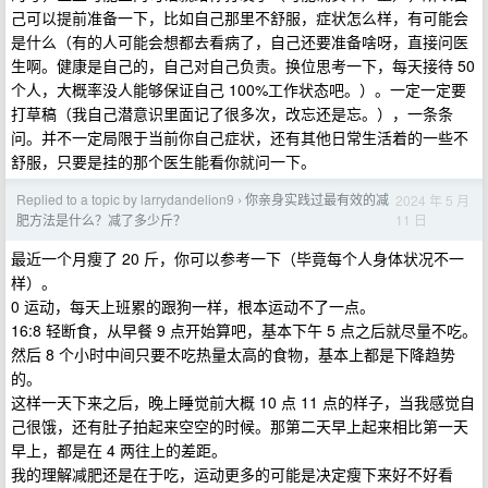
己可以提前准备一下，比如自己那里不舒服，症状怎么样，有可能会
是什么（有的人可能会想都去看病了，自己还要准备啥呀，直接问医
生啊。健康是自己的，自己对自己负责。换位思考一下，每天接待 50
个人，大概率没人能够保证自己 100%工作状态吧。）。一定一定要
打草稿（我自己潜意识里面记了很多次，改忘还是忘。），一条条
问。并不一定局限于当前你自己症状，还有其他日常生活着的一些不
舒服，只要是挂的那个医生能看你就问一下。
Replied to a topic by larrydandelion9
你亲身实践过最有效的减
2024 年 5 月
›
11 日
肥方法是什么？减了多少斤？
最近一个月瘦了 20 斤，你可以参考一下（毕竟每个人身体状况不一
样）。
0 运动，每天上班累的跟狗一样，根本运动不了一点。
16:8 轻断食，从早餐 9 点开始算吧，基本下午 5 点之后就尽量不吃。
然后 8 个小时中间只要不吃热量太高的食物，基本上都是下降趋势
的。
这样一天下来之后，晚上睡觉前大概 10 点 11 点的样子，当我感觉自
己很饿，还有肚子拍起来空空的时候。那第二天早上起来相比第一天
早上，都是在 4 两往上的差距。
我的理解减肥还是在于吃，运动更多的可能是决定瘦下来好不好看