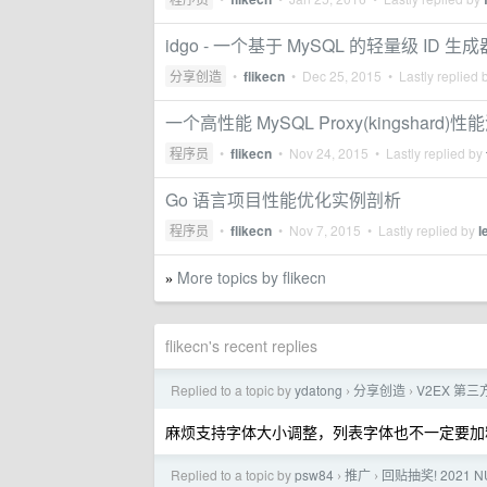
idgo - 一个基于 MySQL 的轻量级 ID 生成
分享创造
•
flikecn
•
Dec 25, 2015
• Lastly replied 
一个高性能 MySQL Proxy(kingshar
程序员
•
flikecn
•
Nov 24, 2015
• Lastly replied by
Go 语言项目性能优化实例剖析
程序员
•
flikecn
•
Nov 7, 2015
• Lastly replied by
l
More topics by flikecn
»
flikecn's recent replies
Replied to a topic by
ydatong
分享创造
V2EX 第
›
›
麻烦支持字体大小调整，列表字体也不一定要加
Replied to a topic by
psw84
推广
回贴抽奖! 2021
›
›