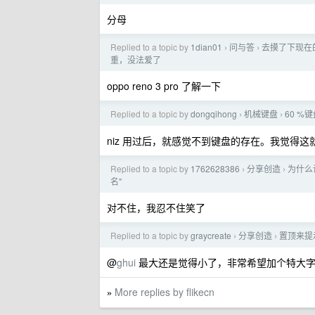
分母
Replied to a topic by
1dian01
问与答
去摸了下现在
›
›
重，没法爱了
oppo reno 3 pro 了解一下
Replied to a topic by
dongqihong
机械键盘
60 %键
›
›
niz 用过后，就感觉不到键盘的存在。我觉得
Replied to a topic by
1762628386
分享创造
为什么
›
›
名"
对不住，我忍不住笑了
Replied to a topic by
graycreate
分享创造
置顶来提示
›
›
@
ghui
最大还是觉得小了，非常希望加个特大字
More replies by flikecn
»