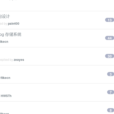
架构设计
13
ied by
pain400
log 存储系统
44
likecn
30
replied by
zeayes
3
y
flikecn
7
y
HWSTh
8
flikecn