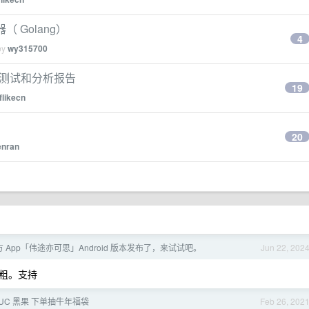
器（ Golang）
4
by
wy315700
d)性能测试和分析报告
19
flikecn
20
enran
三方 App「伟途亦可思」Android 版本发布了，来试试吧。
Jun 22, 202
粗。支持
 NUC 黑果 下单抽牛年福袋
Feb 26, 202