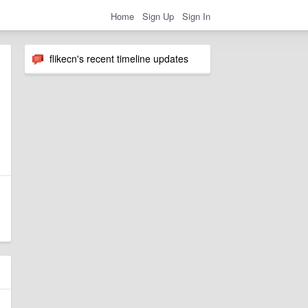
Home
Sign Up
Sign In
flikecn's recent timeline updates