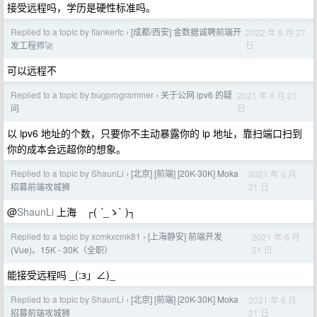
接受远程吗，学历是硬性标准吗。
Replied to a topic by flankerfc
[成都/西安] 金数据诚聘前端开
2022 年 9 月 27
›
日
发工程师🚀
可以远程不
Replied to a topic by bugprogrammer
关于公网 ipv6 的疑
2021 年 6 月 21
›
日
问
以 ipv6 地址的个数，只要你不主动暴露你的 ip 地址，靠扫端口扫到
你的成本会远超你的想象。
Replied to a topic by ShaunLi
[北京] [前端] [20K-30K] Moka
2021 年 6 月
›
21 日
招募前端攻城狮
@
ShaunLi
上海 ┌( ´_ゝ` )┐
Replied to a topic by xcmkxcmk81
[上海静安] 前端开发
2021 年 6 月
›
21 日
(Vue)。15K - 30K（全职）
能接受远程吗 _(:з」∠)_
Replied to a topic by ShaunLi
[北京] [前端] [20K-30K] Moka
2021 年 6 月
›
21 日
招募前端攻城狮