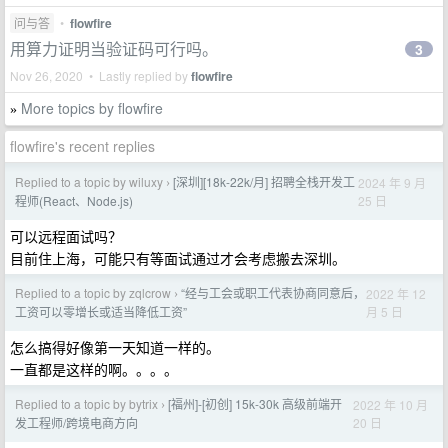
问与答
•
flowfire
用算力证明当验证码可行吗。
3
Nov 26, 2020 • Lastly replied by
flowfire
More topics by flowfire
»
flowfire's recent replies
Replied to a topic by wiluxy
[深圳][18k-22k/月] 招聘全栈开发工
2024 年 9 月
›
25 日
程师(React、Node.js)
可以远程面试吗？
目前住上海，可能只有等面试通过才会考虑搬去深圳。
Replied to a topic by zqlcrow
“经与工会或职工代表协商同意后，
2022 年 12
›
月 5 日
工资可以零增长或适当降低工资”
怎么搞得好像第一天知道一样的。
一直都是这样的啊。。。。
Replied to a topic by bytrix
[福州]-[初创] 15k-30k 高级前端开
2022 年 10 月
›
20 日
发工程师/跨境电商方向