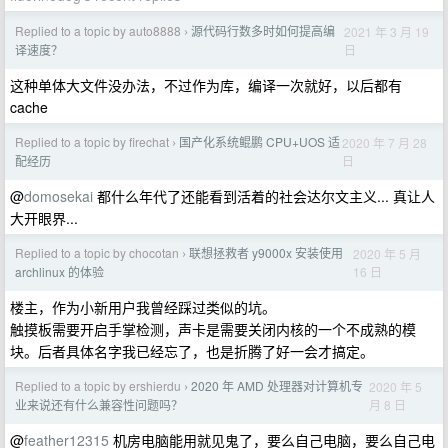
Replied to a topic by auto8888
源代码行数多时如何提高编
2021 年 3 月 19
›
日
译速度？
这种单体大文件没办法，不过作为库，编译一次就好，以后都有
cache
Replied to a topic by firechat
国产化系统鲲鹏 CPU+UOS 适
2020 年 7 月 28
›
日
配经历
@
domosekai
都什么年代了还能看到活着的社会达尔文主义... 真让人
大开眼界...
Replied to a topic by chocotan
联想拯救者 y9000x 安装使用
2020 年 5 月
›
16 日
archlinux 的体验
楼主，作为小新用户我曾经踩过类似的坑。
触摸板需要开启手掌检测，声卡是需要关闭内核的一个不成熟的模
块。后者具体名字我已经忘了，也是折腾了好一会才搞定。
Replied to a topic by ershierdu
2020 年 AMD 处理器对计算机专
2020 年 5
›
月 8 日
业来说还有什么兼容性问题吗？
@
feather12315
机房电脑能用就见鬼了，要么自己电脑，要么自己电