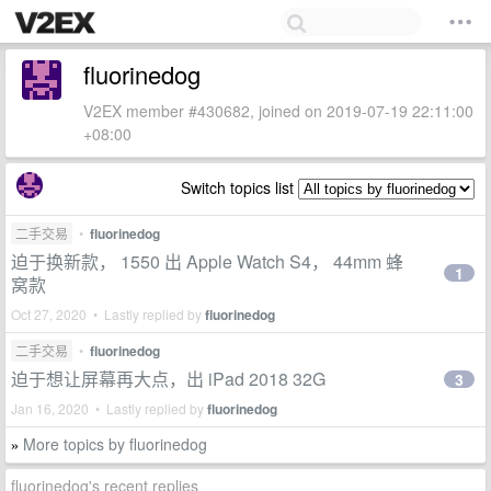
fluorinedog
V2EX member #430682, joined on 2019-07-19 22:11:00
+08:00
Switch topics list
二手交易
•
fluorinedog
迫于换新款， 1550 出 Apple Watch S4， 44mm 蜂
1
窝款
Oct 27, 2020 • Lastly replied by
fluorinedog
二手交易
•
fluorinedog
迫于想让屏幕再大点，出 iPad 2018 32G
3
Jan 16, 2020 • Lastly replied by
fluorinedog
More topics by fluorinedog
»
fluorinedog's recent replies