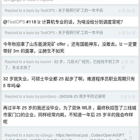
Replied to a topic by TestOPS
关于我转行矿工的一年半后
3 月 26 日
›
@
TestOPS
#118 lz 计算机专业的话，为啥没给分到调度室呢？
Replied to a topic by TestOPS
关于我转行矿工的一年半后
3 月 24 日
›
今年秋招拿了山东能源兖矿 offer ，还有国能神东，没敢去。lz 一定要
带好 3m 的面罩，尘肺生不如死
Replied to a topic by lxxzml
32 岁，几段大厂经历，已经找不到工作
3 月 19
›
日
了，失业太快了
32 岁就失业，可硕士毕业都 25 起步了啊，难道程序员职业周期只有
5 年吗😭
Replied to a topic by pointzero
260308-25 周岁半的记录吧
3 月 9 日
›
再过半年 25 岁的我还没毕业，为了双休 WLB ，最终秋招签了三线城
市家门口的企业，同样经常内耗，不知道一年后 25 岁半的我会咋样
呢
3
Replied to a topic by v2exgo
https://terminal.pub , Codex/OpenAI/GPT
›
月