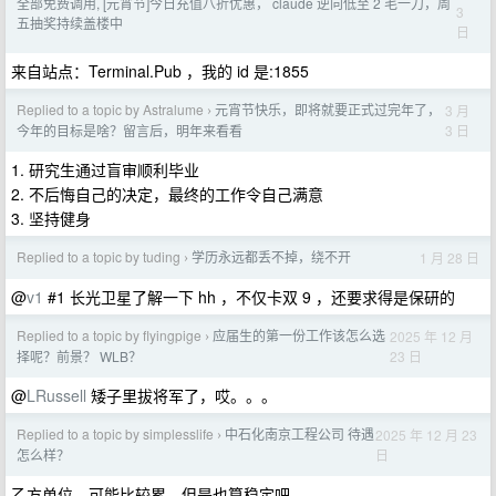
全部免费调用, [元宵节]今日充值八折优惠， claude 逆向低至 2 毛一刀，周
3
五抽奖持续盖楼中
日
来自站点：Terminal.Pub ，我的 id 是:1855
Replied to a topic by Astralume
元宵节快乐，即将就要正式过完年了，
3 月
›
3 日
今年的目标是啥？留言后，明年来看看
1. 研究生通过盲审顺利毕业
2. 不后悔自己的决定，最终的工作令自己满意
3. 坚持健身
Replied to a topic by tuding
学历永远都丢不掉，绕不开
1 月 28 日
›
@
v1
#1 长光卫星了解一下 hh ，不仅卡双 9 ，还要求得是保研的
Replied to a topic by flyingpige
应届生的第一份工作该怎么选
2025 年 12 月
›
23 日
择呢？前景？ WLB？
@
LRussell
矮子里拔将军了，哎。。。
Replied to a topic by simplesslife
中石化南京工程公司 待遇
2025 年 12 月 23
›
日
怎么样？
乙方单位，可能比较累，但是也算稳定吧