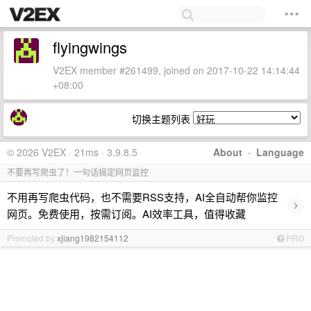
flyingwings
V2EX member #261499, joined on 2017-10-22 14:14:44
+08:00
切换主题列表
© 2026 V2EX · 21ms · 3.9.8.5
About
·
Language
不要再写爬虫了！一句话搞定网页监控
不用再写爬虫代码，也不需要RSS支持，AI全自动帮你监控
›
网页。免费使用，按需订阅。AI效率工具，值得收藏
Promoted by
xjiang1982154112
PRO