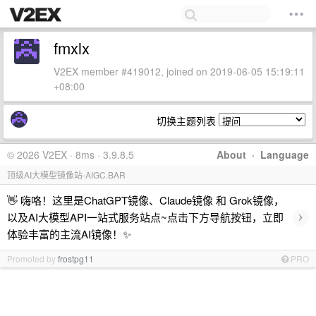
fmxlx
V2EX member #419012, joined on 2019-06-05 15:19:11
+08:00
切换主题列表
© 2026 V2EX · 8ms · 3.9.8.5
About
·
Language
顶级AI大模型镜像站-AIGC.BAR
👋 嗨咯！这里是ChatGPT镜像、Claude镜像 和 Grok镜像，
›
以及AI大模型API一站式服务站点~点击下方导航按钮，立即
体验丰富的主流AI镜像！✨
Promoted by
frostpg11
PRO