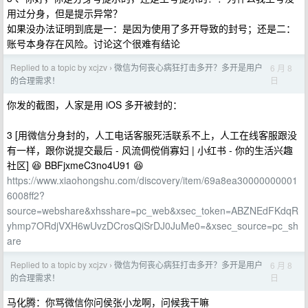
用过分身，但是提示异常？
如果没办法证明到底是一：是因为使用了多开导致的封号；还是二：
账号本身存在风险。讨论这个很难有结论
Replied to a topic by xcjzv
微信为何丧心病狂打击多开？多开是用户
6 月 8
›
日
的合理需求！
你发的截图，人家是用 iOS 多开被封的：
3 [用微信分身封的，人工电话客服死活联系不上，人工在线客服跟没
有一样，跟你说提交最后 - 风流倜傥俏寡妇 | 小红书 - 你的生活兴趣
社区] 😆 BBFjxmeC3no4U91 😆
https://www.xiaohongshu.com/discovery/item/69a8ea30000000001
6008ff2?
source=webshare&xhsshare=pc_web&xsec_token=ABZNEdFKdqR
yhmp7ORdjVXH6wUvzDCrosQiSrDJ0JuMe0=&xsec_source=pc_sh
are
Replied to a topic by xcjzv
微信为何丧心病狂打击多开？多开是用户
6 月 8
›
日
的合理需求！
马化腾：你骂微信你问侯张小龙啊，问候我干嘛