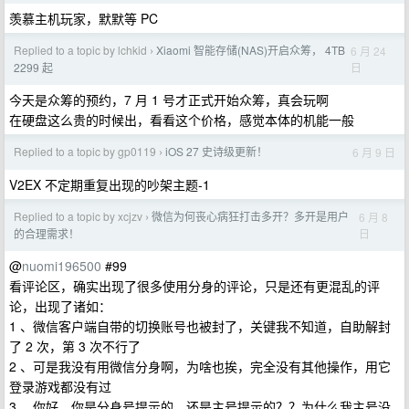
羡慕主机玩家，默默等 PC
Replied to a topic by lchkid
Xiaomi 智能存储(NAS)开启众筹， 4TB
6 月 24
›
日
2299 起
今天是众筹的预约，7 月 1 号才正式开始众筹，真会玩啊
在硬盘这么贵的时候出，看看这个价格，感觉本体的机能一般
Replied to a topic by gp0119
iOS 27 史诗级更新！
6 月 9 日
›
V2EX 不定期重复出现的吵架主题-1
Replied to a topic by xcjzv
微信为何丧心病狂打击多开？多开是用户
6 月 8
›
日
的合理需求！
@
nuomi196500
#99
看评论区，确实出现了很多使用分身的评论，只是还有更混乱的评
论，出现了诸如：
1 、微信客户端自带的切换账号也被封了，关键我不知道，自助解封
了 2 次，第 3 次不行了
2 、可是我没有用微信分身啊，为啥也挨，完全没有其他操作，用它
登录游戏都没有过
3 、你好，你是分身号提示的，还是主号提示的？？为什么我主号没