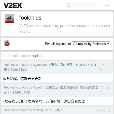
foolenius
V2EX member #497794, joined on 2020-07-05 19:29:29
+08:00
Switch topics list
foolenius's recent replies
Replied to a topic by Ayanokouji
无人在意的角落， IntelliJ IDEA 发
7 月 17
›
日
布了 2026.2 版本
感谢提醒，这就去更更新
Replied to a topic by Vveeb
<功夫女足>最近热度挺高, 然而我周末去
7 月 13
›
日
看了八仙点映, 吹爆
<功夫女足>加了类书名号，八仙不加，确实容易误读
Replied to a topic by frankkly
GTA6 预购～！
6 月 25 日
›