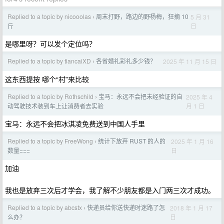
Replied to a topic by nicooolas
周末打野，路边的野杨梅，狂摘 10
5 月 31
›
日
斤
是哪里呀？可以发个定位吗？
Replied to a topic by tiancaiXD
各省婚礼彩礼多少钱？
2025 年 11 月 15 日
›
这东西提按 哪个“村”来比较
Replied to a topic by Rothschild
宝马：永远不会把未经验证的自
2025 年 4
›
月 1 日
动驾驶技术装到车上让消费者去实验
宝马：永远不会把冰淇凌免费送到中国人手里
Replied to a topic by FreeWong
统计下放弃 RUST 的人的
2025 年 1 月 16
›
日
数量===
加油
我也是放弃三次后才学会，我了解不少朋友都是入门两三次才成功。
Replied to a topic by abcstx
快递员给你送快递时迷路了怎
2018 年 1 月 17
›
日
么办？