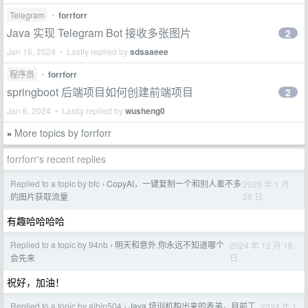
Telegram
•
forrforr
Java 实现 Telegram Bot 接收多张图片
2
Jan 16, 2024 • Lastly replied by
sdsaaeee
程序员
•
forrforr
springboot 后端项目如何创建前端项目
2
Jan 6, 2024 • Lastly replied by
wusheng0
More topics by forrforr
»
forrforr's recent replies
Replied to a topic by bfc
CopyAI，一键复制一个和别人差不多
2025 年 1 月
›
28 日
的图片获取流量
有趣哈哈哈哈
Replied to a topic by 94nb
明天和意外,你永远不知道哪个
2024 年 12 月 16
›
日
会先来
祝好，加油！
Replied to a topic by albin504
Java 培训机构出来的表弟，目前工
2024 年 1
›