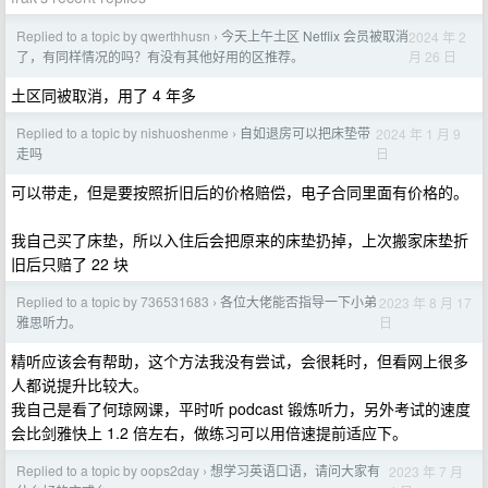
Replied to a topic by qwerthhusn
今天上午土区 Netflix 会员被取消
2024 年 2
›
月 26 日
了，有同样情况的吗？有没有其他好用的区推荐。
土区同被取消，用了 4 年多
Replied to a topic by nishuoshenme
自如退房可以把床垫带
2024 年 1 月 9
›
日
走吗
可以带走，但是要按照折旧后的价格赔偿，电子合同里面有价格的。
我自己买了床垫，所以入住后会把原来的床垫扔掉，上次搬家床垫折
旧后只赔了 22 块
Replied to a topic by 736531683
各位大佬能否指导一下小弟
2023 年 8 月 17
›
日
雅思听力。
精听应该会有帮助，这个方法我没有尝试，会很耗时，但看网上很多
人都说提升比较大。
我自己是看了何琼网课，平时听 podcast 锻炼听力，另外考试的速度
会比剑雅快上 1.2 倍左右，做练习可以用倍速提前适应下。
Replied to a topic by oops2day
想学习英语口语，请问大家有
2023 年 7 月
›