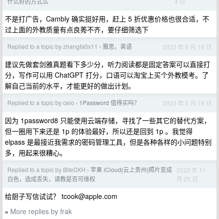
4 日
什么好的方式么
不是打广告，Cambly 确实挺好用，赶上 5 折优惠价格也很合适，不
过上面的外教质量有点良莠不齐，要仔细筛选下
Replied to a topic by zhangfa0x11
雅思，英语
2023 年 6 月 18 日
›
建议先做套剑雅真题看下多少分，听力阅读都是固定答案可以直接打
分，写作可以用 ChatGPT 打分，口语可以淘宝上买个外教模考。了
解自己当前的水平，才能更好的做出计划。
Replied to a topic by celo
1Password 值得买吗？
2023 年 5 月 18 日
›
因为 1password8 只能使用云端存储，寻找了一些其它的替代方案，
但一圈用下来还是 1p 的体验最好，所以还是回到 1p 。我觉得
elpass 是最接近我需求的密码管理工具，但是各种各样的小问题特别
多，用起来很糟心。
Replied to a topic by BiteDXH
苹果 iCloud(云上贵州)照片变成
2022 年 11
›
月 25 日
白色，造成丢失，请教是否可维权
给厨子写信试试？
tcook@apple.com
More replies by frak
»