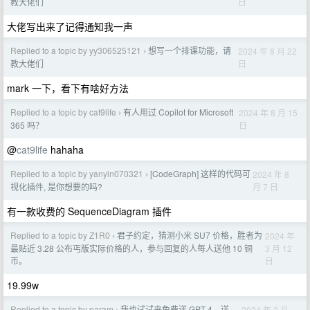
日
教大佬们
大佬写出来了记得通知我一声
Replied to a topic by yy306525121
想写一个排课功能，请
2024 年 8 月 22
›
日
教大佬们
mark 一下，看下有啥好方法
Replied to a topic by cat9life
有人用过 Copilot for Microsoft
2024 年 8 月 15
›
日
365 吗？
@
cat9life
hahaha
Replied to a topic by yanyin070321
[CodeGraph] 这样的代码可
2024 年 8
›
月 7 日
视化插件, 是你想要的吗?
有一款收费的 SequenceDiagram 插件
Replied to a topic by Z1R0
君子约定，猜测小米 SU7 价格，胜者为
2024 年
›
3 月 12
最贴近 3.28 公布丐版实际价格的人，参与回复的人每人送他 10 铜
日
币。
19.99w
Replied to a topic by param
我也试试来免费送 GPT-4，送
2024 年 2 月